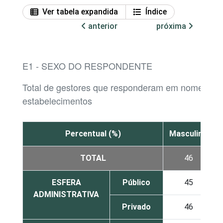
Ver tabela expandida
Índice
anterior
próxima
E1 - SEXO DO RESPONDENTE
Total de gestores que responderam em nome dos
estabelecimentos
Percentual (%)
Masculino
TOTAL
46
ESFERA
Público
45
ADMINISTRATIVA
Privado
46