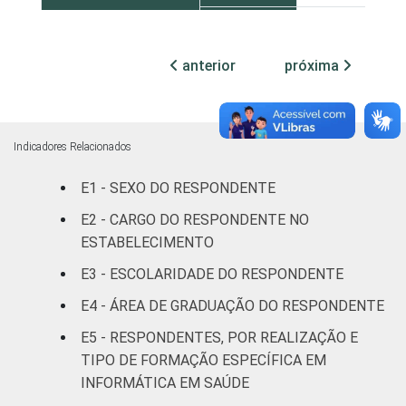
Com
internação
78
anterior
próxima
(mais de
50 leitos)
Serviço de
Indicadores Relacionados
apoio à
52
diagnose e
E1 - SEXO DO RESPONDENTE
terapia
E2 - CARGO DO RESPONDENTE NO
ESTABELECIMENTO
IDENTIFICAÇÃO DE
UBS
43
UNIDADE BÁSICA
E3 - ESCOLARIDADE DO RESPONDENTE
DE SAÚDE
Não UBS
47
E4 - ÁREA DE GRADUAÇÃO DO RESPONDENTE
LOCALIZAÇÃO
Capital
49
E5 - RESPONDENTES, POR REALIZAÇÃO E
TIPO DE FORMAÇÃO ESPECÍFICA EM
Interior
45
INFORMÁTICA EM SAÚDE