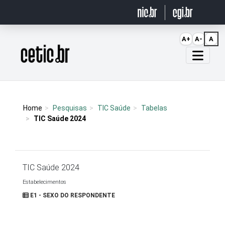
Ir para o conteúdo
A+
A-
A
Página inicial
Home
Pesquisas
TIC Saúde
Tabelas
TIC Saúde 2024
TIC Saúde 2024
Estabelecimentos
E1 - SEXO DO RESPONDENTE