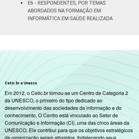
E6 - RESPONDENTES, POR TEMAS
Fonte: Núcleo de Informação e Coordenação
ABORDADOS NA FORMAÇÃO EM
do Ponto BR. (2024). Pesquisa sobre o uso
INFORMÁTICA EM SAÚDE REALIZADA
das tecnologias de informação e
comunicação nos estabelecimentos de
saúde brasileiros: TIC Saúde 2024 [Tabelas].
Cetic.br e Unesco
Em 2012, o Cetic.br tornou-se um Centro de Categoria 2
da UNESCO, o primeiro do tipo dedicado ao
desenvolvimento das sociedades da informação e do
conhecimento. O Centro está vinculado ao Setor de
Comunicação e Informação (CI), uma das cinco áreas da
UNESCO. Ele contribui para que os objetivos estratégicos
da organização sejam atingidos, fortalecendo seus