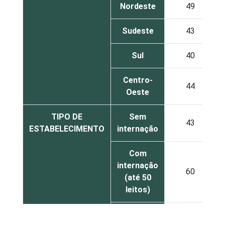
Nordeste
49
Sudeste
43
Sul
40
Centro-
44
Oeste
TIPO DE
Sem
43
ESTABELECIMENTO
internação
Com
internação
60
(até 50
leitos)
Com