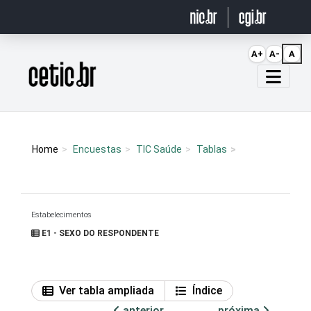
Ir para o conteúdo
A+
A-
A
Página inicial
Home
Encuestas
TIC Saúde
Tablas
Estabelecimentos
E1 - SEXO DO RESPONDENTE
Ver tabla ampliada
Índice
anterior
próxima