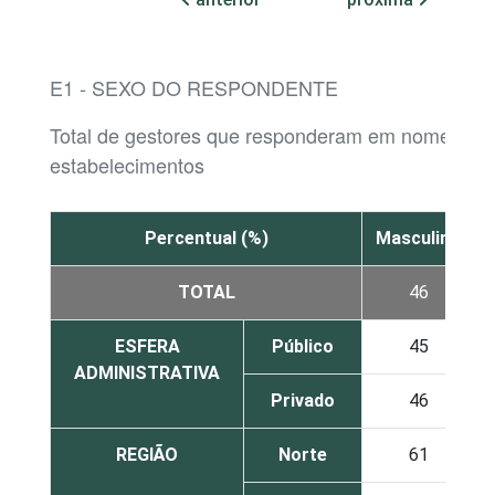
E1 - SEXO DO RESPONDENTE
Total de gestores que responderam em nome dos
estabelecimentos
Percentual (%)
Masculino
TOTAL
46
ESFERA
Público
45
ADMINISTRATIVA
Privado
46
REGIÃO
Norte
61