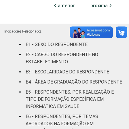
internação
78
anterior
próxima
(mais de
50 leitos)
Serviço de
Indicadores Relacionados
apoio à
52
diagnose e
E1 - SEXO DO RESPONDENTE
terapia
E2 - CARGO DO RESPONDENTE NO
ESTABELECIMENTO
IDENTIFICAÇÃO DE
UBS
43
UNIDADE BÁSICA
E3 - ESCOLARIDADE DO RESPONDENTE
DE SAÚDE
Não UBS
47
E4 - ÁREA DE GRADUAÇÃO DO RESPONDENTE
LOCALIZAÇÃO
Capital
49
E5 - RESPONDENTES, POR REALIZAÇÃO E
TIPO DE FORMAÇÃO ESPECÍFICA EM
Interior
45
INFORMÁTICA EM SAÚDE
E6 - RESPONDENTES, POR TEMAS
Fonte: Núcleo de Informação e Coordenação
ABORDADOS NA FORMAÇÃO EM
do Ponto BR. (2024). Pesquisa sobre o uso