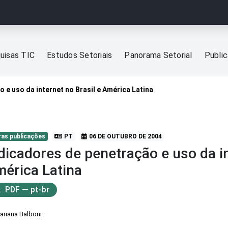
uisas TIC
Estudos Setoriais
Panorama Setorial
Publi
 e uso da internet no Brasil e América Latina
ras publicações
PT
06 DE OUTUBRO DE 2004
dicadores de penetração e uso da in
érica Latina
PDF — pt-br
ariana Balboni