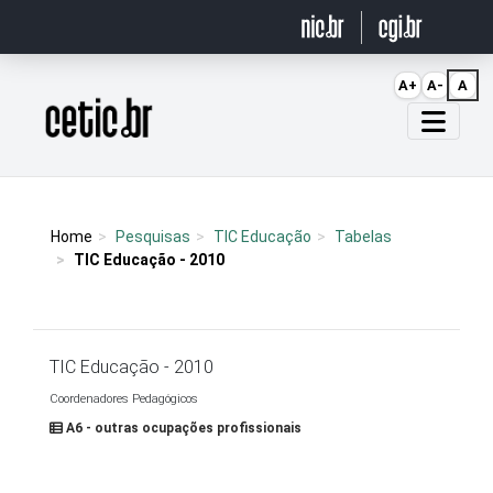
Ir para o conteúdo
A+
A-
A
Página inicial
Home
Pesquisas
TIC Educação
Tabelas
TIC Educação - 2010
TIC Educação - 2010
Coordenadores Pedagógicos
A6 - outras ocupações profissionais