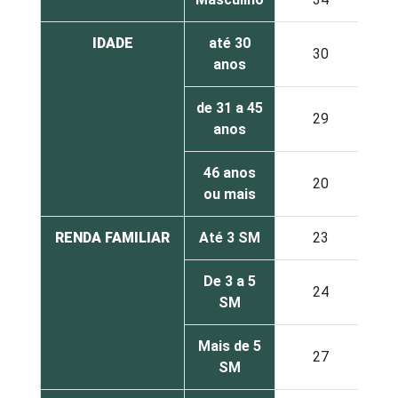
IDADE
até 30
30
anos
de 31 a 45
29
anos
46 anos
20
ou mais
RENDA FAMILIAR
Até 3 SM
23
De 3 a 5
24
SM
Mais de 5
27
SM