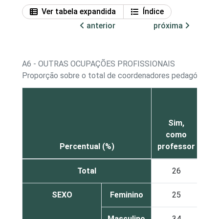
Ver tabela expandida
Índice
anterior
próxima
A6 - OUTRAS OCUPAÇÕES PROFISSIONAIS
Proporção sobre o total de coordenadores pedagógicos
Sim,
S
como
co
Percentual (%)
professor
pe
Total
26
SEXO
Feminino
25
Masculino
34