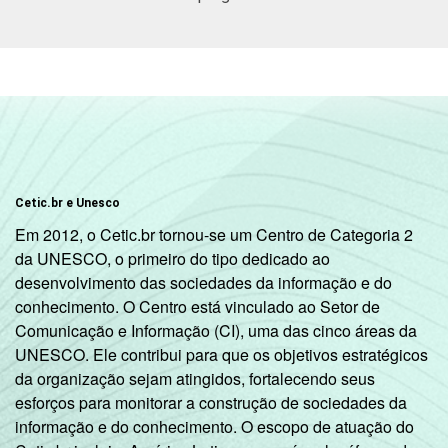
DEPENDÊNCIA
Municipal
27
ADMINISTRATIVA
Estadual
25
COMPUTADOR
Tem
25
INSTALADO NO
LABORATÓRIO DE
Não tem
29
INFORMÁTICA
Cetic.br e Unesco
INTERNET
Tem
25
Em 2012, o Cetic.br tornou-se um Centro de Categoria 2
INSTALADA NO
da UNESCO, o primeiro do tipo dedicado ao
LABORATÓRIO DE
desenvolvimento das sociedades da informação e do
Não tem
28
INFORMÁTICA
conhecimento. O Centro está vinculado ao Setor de
Comunicação e Informação (CI), uma das cinco áreas da
1
Base: 421 coordenadores pedagógicos.
UNESCO. Ele contribui para que os objetivos estratégicos
Respostas múltiplas.
da organização sejam atingidos, fortalecendo seus
Fonte: NIC.br - set/dez 2010
esforços para monitorar a construção de sociedades da
informação e do conhecimento. O escopo de atuação do