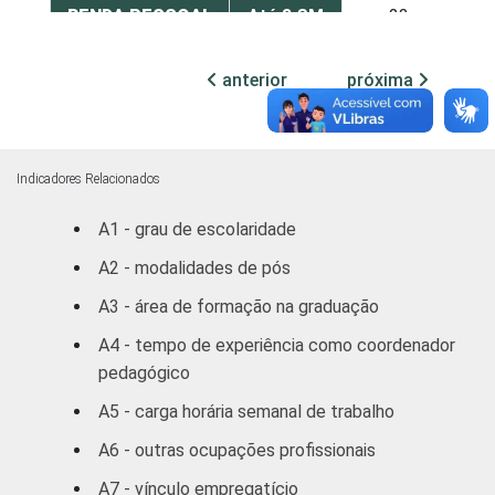
RENDA PESSOAL
Até 3 SM
23
De 3 a 5
anterior
próxima
24
SM
Mais de 5
33
SM
Indicadores Relacionados
A1 - grau de escolaridade
REGIÃO
Norte /
Centro
23
A2 - modalidades de pós
Oeste
A3 - área de formação na graduação
Nordeste
26
A4 - tempo de experiência como coordenador
pedagógico
Sudeste
30
A5 - carga horária semanal de trabalho
Sul
19
A6 - outras ocupações profissionais
A7 - vínculo empregatício