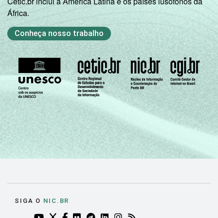
Cetic.br inclui a América Latina e os países lusófonos da
África.
Conheça nosso trabalho
SIGA O
NIC.BR
YOUTUBE DO NIC.BR (ABRE EM NOVA ABA)
TWITTER DO NIC.BR (ABRE EM NOVA ABA)
FACEBOOK DO NIC.BR (ABRE EM NOVA AB
FLICKR DO NIC.BR (ABRE EM NOVA AB
TELEGRAM DO NIC.BR (ABRE EM N
LINKEDIN DO NIC.BR (ABRE EM
INSTAGRAM DO NIC.BR (AB
RSS DO NIC.BR (ABRE 