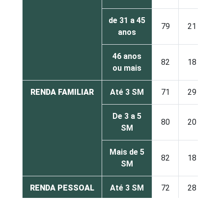
de 31 a 45
79
21
anos
46 anos
82
18
ou mais
RENDA FAMILIAR
Até 3 SM
71
29
De 3 a 5
80
20
SM
Mais de 5
82
18
SM
RENDA PESSOAL
Até 3 SM
72
28
De 3 a 5
84
16