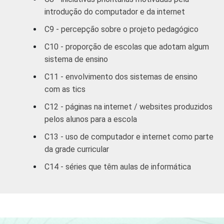
COMPUTADOR
introdução do computador e da internet
Tem
86
14
INSTALADO NO
C9 - percepção sobre o projeto pedagógico
LABORATÓRIO DE
Não tem
55
45
C10 - proporção de escolas que adotam algum
INFORMÁTICA
sistema de ensino
INTERNET
Tem
89
11
C11 - envolvimento dos sistemas de ensino
INSTALADA NO
com as tics
LABORATÓRIO DE
Não tem
63
37
C12 - páginas na internet / websites produzidos
INFORMÁTICA
pelos alunos para a escola
1
Base: 215 coordenadores pedagógicos de
C13 - uso de computador e internet como parte
escolas que adotam algum sistema de
da grade curricular
ensino.
C14 - séries que têm aulas de informática
Fonte: NIC.br - set/dez 2010