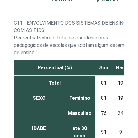
C11 - ENVOLVIMENTO DOS SISTEMAS DE ENSINO
COM AS TICS
Percentual sobre o total de coordenadores
pedagógicos de escolas que adotam algum sistema
1
de ensino
Percentual (%)
Sim
Não
Total
81
19
SEXO
Feminino
81
19
Masculino
76
24
IDADE
até 30
91
9
anos