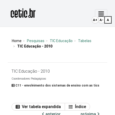
Ir para o conteúdo
Página inicial
A+
A-
A
Home
Pesquisas
TIC Educação
Tabelas
TIC Educação - 2010
TIC Educação - 2010
Coordenadores Pedagógicos
C11 - envolvimento dos sistemas de ensino com as tics
Ver tabela expandida
Índice
anterior
próxima