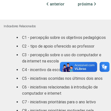
SM
anterior
próxima
Mais de 5
86
14
SM
Indicadores Relacionados
REGIÃO
Norte /
C1 - percepção sobre os objetivos pedagógicos
Centro
82
18
Oeste
C2 - tipo de apoio oferecido ao professor
C3 - percepção sobre o uso do computador e
Nordeste
74
26
da internet na escola
Sudeste
82
18
C4 - incentivo da escola em relação às tics
C5 - iniciativas ocorridas nos últimos dois anos
Sul
84
16
C6 - iniciativas relacionadas à introdução de
DEPENDÊNCIA
Municipal
80
20
computador e internet
ADMINISTRATIVA
C7 - iniciativas prioritárias para o ano letivo
Estadual
82
18
C8 - iniciativas prioritárias motivadas pela