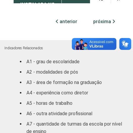
INSTALADA NO
LABORATÓRIO DE
Não tem
9
19
INFORMÁTICA
anterior
próxima
1
Base: 497 diretores.
Fonte: NIC.br - set/dez 2010
Indicadores Relacionados
A1 - grau de escolaridade
A2 - modalidades de pós
A3 - área de formação na graduação
A4 - experiência como diretor
A5 - horas de trabalho
A6 - outra atividade profissional
A7 - quantidade de turmas da escola por nível
de ensino