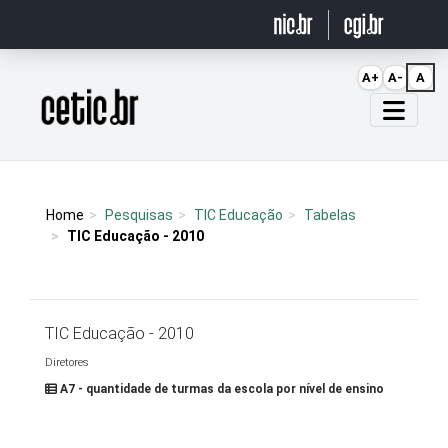
Ir para o conteúdo
A+
A-
A
Página inicial
Home
Pesquisas
TIC Educação
Tabelas
TIC Educação - 2010
TIC Educação - 2010
Diretores
A7 - quantidade de turmas da escola por nível de ensino