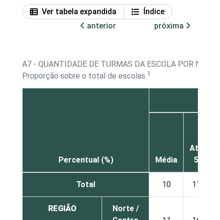
Ver tabela expandida
Índice
anterior
próxima
A7 - QUANTIDADE DE TURMAS DA ESCOLA POR NÍVEL
1
Proporção sobre o total de escolas
E
D
Até
Percentual (%)
Média
5
1
Total
10
17
REGIÃO
Norte /