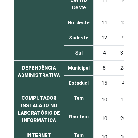
Centro
11
16
1
Oeste
Nordeste
11
18
Sudeste
12
9
Sul
4
34
DEPENDÊNCIA
Municipal
8
28
ADMINISTRATIVA
Estadual
15
4
COMPUTADOR
Tem
10
17
INSTALADO NO
LABORATÓRIO DE
Não tem
10
20
INFORMÁTICA
INTERNET
Tem
10
16