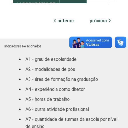
LABORATÓRIO DE
Não tem
30
30
INFORMÁTICA
anterior
próxima
1
Base: 497 diretores.
Fonte: NIC.br - set/dez 2010
Indicadores Relacionados
A1 - grau de escolaridade
A2 - modalidades de pós
A3 - área de formação na graduação
A4 - experiência como diretor
A5 - horas de trabalho
A6 - outra atividade profissional
A7 - quantidade de turmas da escola por nível
de ensino