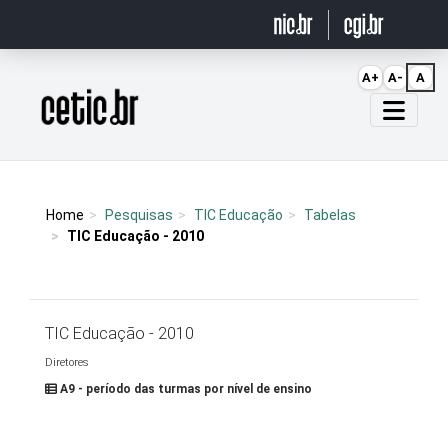
Ir para o conteúdo
A+
A-
A
Página inicial
Home
Pesquisas
TIC Educação
Tabelas
TIC Educação - 2010
TIC Educação - 2010
Diretores
A9 - período das turmas por nível de ensino