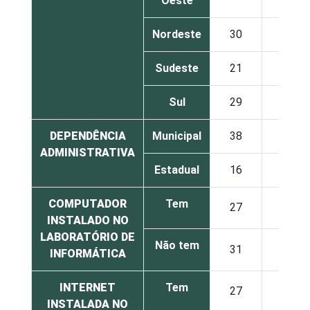
Oeste
Nordeste
30
25
Sudeste
21
21
Sul
29
33
DEPENDÊNCIA
Municipal
38
36
ADMINISTRATIVA
Estadual
16
17
COMPUTADOR
Tem
27
26
INSTALADO NO
LABORATÓRIO DE
Não tem
31
32
INFORMÁTICA
INTERNET
Tem
27
26
INSTALADA NO