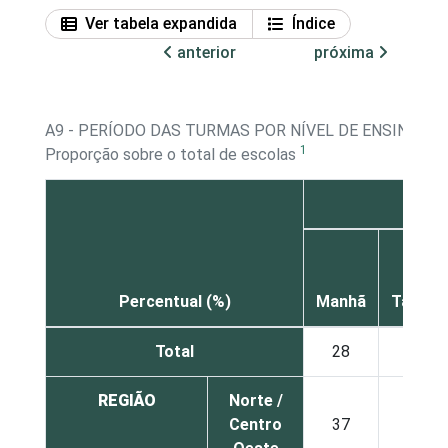
Ver tabela expandida
Índice
anterior
próxima
A9 - PERÍODO DAS TURMAS POR NÍVEL DE ENSINO
1
Proporção sobre o total de escolas
Edu
Percentual (%)
Manhã
Tarde
Total
28
27
REGIÃO
Norte /
Centro
37
38