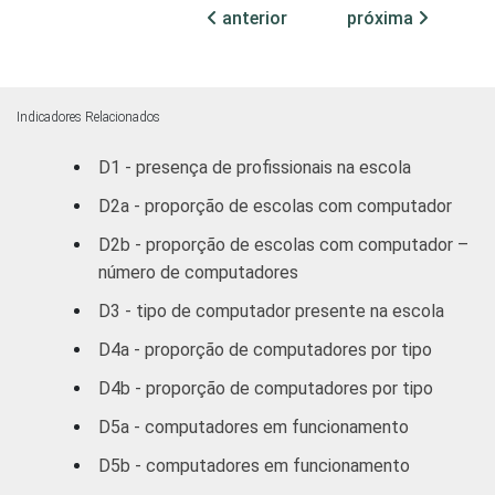
participam de algum programa para
anterior
próxima
implementação de infraestrutura
tecnológica. Respostas múltiplas e
estimuladas.
Fonte: NIC.br - set/dez 2010
Indicadores Relacionados
D1 - presença de profissionais na escola
D2a - proporção de escolas com computador
D2b - proporção de escolas com computador –
número de computadores
D3 - tipo de computador presente na escola
D4a - proporção de computadores por tipo
D4b - proporção de computadores por tipo
D5a - computadores em funcionamento
D5b - computadores em funcionamento