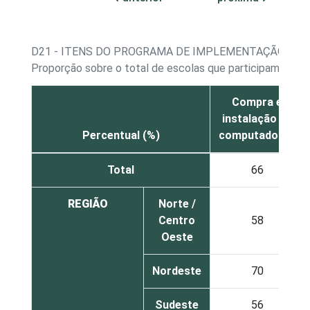
D21 - ITENS DO PROGRAMA DE IMPLEMENTAÇÃO
Proporção sobre o total de escolas que participam de a
Compra e
instalação de
Percentual (%)
computadores
Total
66
REGIÃO
Norte /
Centro
58
Oeste
Nordeste
70
Sudeste
56