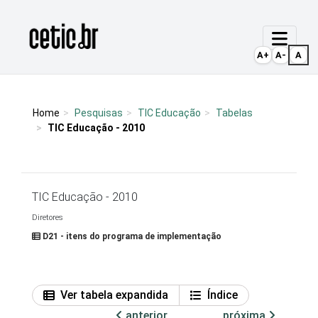
Ir para o conteúdo
Página inicial
A+
A-
A
Home
Pesquisas
TIC Educação
Tabelas
TIC Educação - 2010
TIC Educação - 2010
Diretores
D21 - itens do programa de implementação
Ver tabela expandida
Índice
anterior
próxima