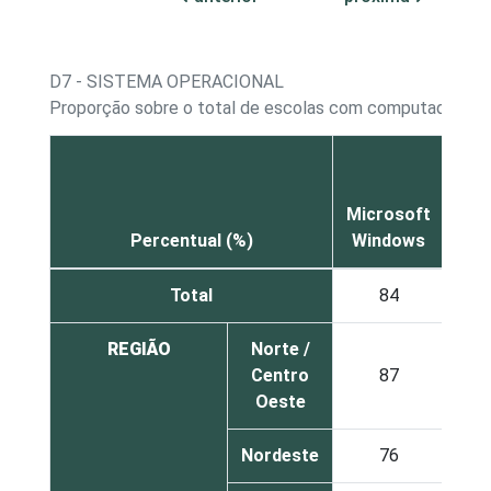
D7 - SISTEMA OPERACIONAL
1
Proporção sobre o total de escolas com computador
Microsoft
Percentual (%)
Windows
Lin
Total
84
52
REGIÃO
Norte /
Centro
87
70
Oeste
Nordeste
76
49