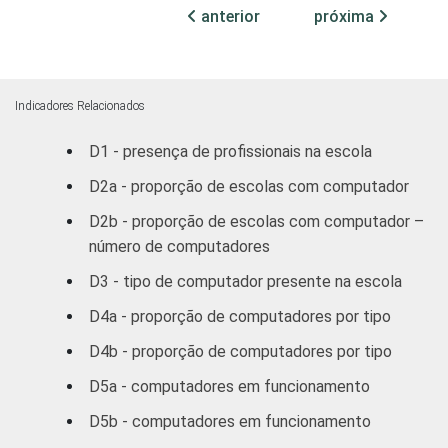
1
Base: 497 diretores de escolas com
anterior
próxima
computador. Respostas múltiplas.
Fonte: NIC.br - set/dez 2010
Indicadores Relacionados
D1 - presença de profissionais na escola
D2a - proporção de escolas com computador
D2b - proporção de escolas com computador –
número de computadores
D3 - tipo de computador presente na escola
D4a - proporção de computadores por tipo
D4b - proporção de computadores por tipo
D5a - computadores em funcionamento
D5b - computadores em funcionamento