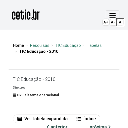
Ir para o conteúdo
Página inicial
A+
A-
A
Home
Pesquisas
TIC Educação
Tabelas
TIC Educação - 2010
TIC Educação - 2010
Diretores
D7 - sistema operacional
Ver tabela expandida
Índice
anterior
próxima