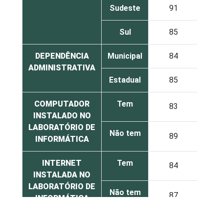
Sudeste
91
35
Sul
85
74
DEPENDÊNCIA
Municipal
84
51
ADMINISTRATIVA
Estadual
85
53
COMPUTADOR
Tem
83
59
INSTALADO NO
LABORATÓRIO DE
Não tem
89
18
INFORMÁTICA
INTERNET
Tem
84
59
INSTALADA NO
LABORATÓRIO DE
Não tem
87
35
INFORMÁTICA