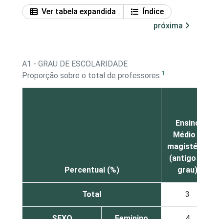
Ver tabela expandida
Índice
próxima
A1 - GRAU DE ESCOLARIDADE
1
Proporção sobre o total de professores
Ensino
Médio –
magistério
(antigo 2º
Percentual (%)
grau)
Total
3
SEXO
Feminino
4