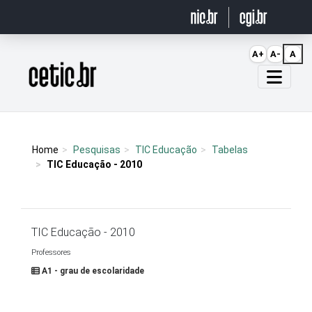
Ir para o conteúdo
A+
A-
A
Página inicial
Home
Pesquisas
TIC Educação
Tabelas
TIC Educação - 2010
TIC Educação - 2010
Professores
A1 - grau de escolaridade