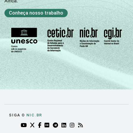
África.
LABORATÓRIO DE
Não tem
5
INFORMÁTICA
Conheça nosso trabalho
INTERNET
Tem
2
INSTALADA NO
LABORATÓRIO DE
Não tem
5
INFORMÁTICA
1
Base: 1.535 professores. Respostas
estimuladas.
Fonte: NIC.br - set/dez 2010
SIGA O
NIC.BR
YOUTUBE DO NIC.BR (ABRE EM NOVA ABA)
TWITTER DO NIC.BR (ABRE EM NOVA ABA)
FACEBOOK DO NIC.BR (ABRE EM NOVA AB
FLICKR DO NIC.BR (ABRE EM NOVA AB
TELEGRAM DO NIC.BR (ABRE EM N
LINKEDIN DO NIC.BR (ABRE EM
INSTAGRAM DO NIC.BR (AB
RSS DO NIC.BR (ABRE 