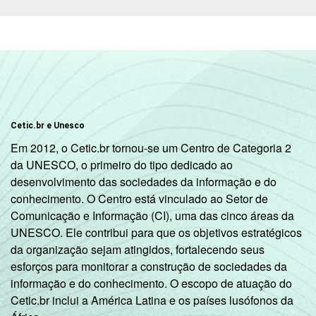
ADMINISTRATIVA
Estadual
2
SÉRIE
4ª série / 5º
ano do
5
Ensino
Fundamental
Cetic.br e Unesco
8ª série / 9º
Em 2012, o Cetic.br tornou-se um Centro de Categoria 2
ano do
da UNESCO, o primeiro do tipo dedicado ao
2
Ensino
desenvolvimento das sociedades da informação e do
Fundamental
conhecimento. O Centro está vinculado ao Setor de
Comunicação e Informação (CI), uma das cinco áreas da
2º ano do
UNESCO. Ele contribui para que os objetivos estratégicos
Ensino
-
da organização sejam atingidos, fortalecendo seus
Médio
esforços para monitorar a construção de sociedades da
informação e do conhecimento. O escopo de atuação do
COMPUTADOR
Tem
Cetic.br inclui a América Latina e os países lusófonos da
3
INSTALADO NO