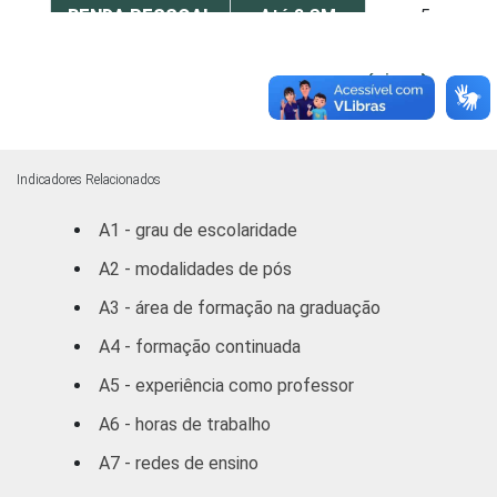
RENDA PESSOAL
Até 3 SM
5
De 3 a 5 SM
2
próxima
Mais de 5
1
SM
Indicadores Relacionados
REGIÃO
Norte /
A1 - grau de escolaridade
Centro
2
Oeste
A2 - modalidades de pós
A3 - área de formação na graduação
Nordeste
4
A4 - formação continuada
Sudeste
3
A5 - experiência como professor
Sul
2
A6 - horas de trabalho
A7 - redes de ensino
DEPENDÊNCIA
Municipal
4