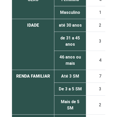
Masculino
1
IDADE
até 30 anos
2
de 31 a 45
3
anos
46 anos ou
4
mais
RENDA FAMILIAR
Até 3 SM
7
De 3 a 5 SM
3
Mais de 5
2
SM