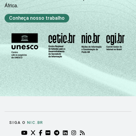
África.
Conheça nosso trabalho
SIGA O
NIC.BR
YOUTUBE DO NIC.BR (ABRE EM NOVA ABA)
TWITTER DO NIC.BR (ABRE EM NOVA ABA)
FACEBOOK DO NIC.BR (ABRE EM NOVA AB
FLICKR DO NIC.BR (ABRE EM NOVA AB
TELEGRAM DO NIC.BR (ABRE EM N
LINKEDIN DO NIC.BR (ABRE EM
INSTAGRAM DO NIC.BR (AB
RSS DO NIC.BR (ABRE 