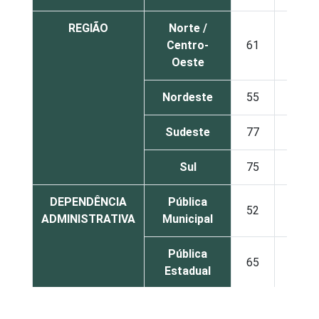
REGIÃO
Norte /
Centro-
61
57
Oeste
Nordeste
55
33
Sudeste
77
51
Sul
75
75
DEPENDÊNCIA
Pública
52
57
ADMINISTRATIVA
Municipal
Pública
65
43
Estadual
Total —
58
50