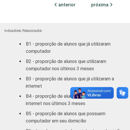
Públicas
anterior
próxima
Particular
91
49
SÉRIE
4ª série / 5º
Indicadores Relacionados
ano
57
52
B1 - proporção de alunos que já utilizaram
do Ensino
Fundamental
computador
B2 - proporção de alunos que utilizaram
8ª série / 9º
computador nos últimos 3 meses
ano
70
53
B3 - proporção de alunos que já utilizaram a
do Ensino
internet
Fundamental
B4 - proporção de alunos que utilizaram a
2º ano do
internet nos últimos 3 meses
Ensino
76
44
B5 - proporção de alunos que possuem
Médio
computador em seu domicílio
1
Base: 5 714 alunos do 5º ano que utilizaram