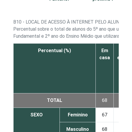
B10 - LOCAL DE ACESSO À INTERNET PELO ALUNO
Percentual sobre o total de alunos do 5º ano que utilizar
Fundamental e 2º ano do Ensino Médio que utilizaram a I
Percentual (%)
Em
Na
casa
escola
TOTAL
68
50
SEXO
Feminino
67
49
Masculino
68
51