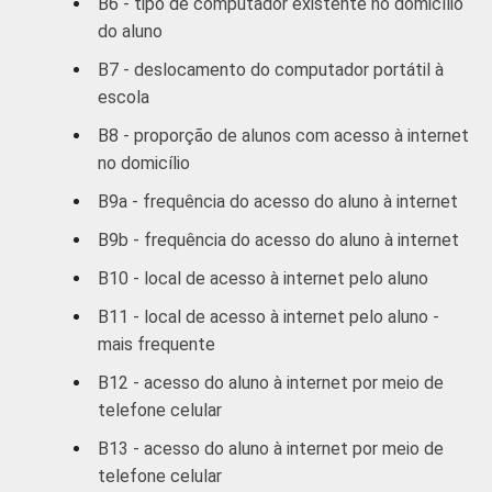
B6 - tipo de computador existente no domicílio
a Internet alguma vez na vida e alunos do 9º
do aluno
ano do Ensino Fundamental/2º ano do Ensino
B7 - deslocamento do computador portátil à
Médio que utilizaram a Internet nos últimos 3
escola
meses. Respostas estimuladas e rodiziadas.
Cada item apresentado se refere apenas aos
B8 - proporção de alunos com acesso à internet
resultados da alternativa "sim".
no domicílio
2
Faculdade, curso, etc.
B9a - frequência do acesso do aluno à internet
3
Amigo, colega, parente, vizinho, etc.
4
Como biblioteca externa à escola, centro
B9b - frequência do acesso do aluno à internet
comunitário, correios, Sesc, etc.
B10 - local de acesso à internet pelo aluno
5
Lanhouse, Internet café,
hotspot
Fonte: NIC.br - out/dez 2011
B11 - local de acesso à internet pelo aluno -
mais frequente
B12 - acesso do aluno à internet por meio de
telefone celular
B13 - acesso do aluno à internet por meio de
telefone celular