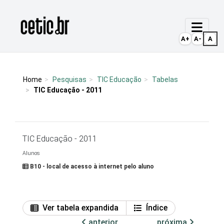
Ir para o conteúdo
Página inicial
A+
A-
A
Home
Pesquisas
TIC Educação
Tabelas
TIC Educação - 2011
TIC Educação - 2011
Alunos
B10 - local de acesso à internet pelo aluno
Ver tabela expandida
Índice
anterior
próxima