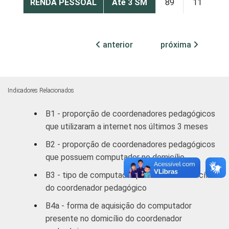
RENDA PESSOAL
Até 3 SM
89
11
Mais de 3
90
10
até 5 SM
anterior
próxima
Mais de 5
94
6
SM
Indicadores Relacionados
REGIÃO
Norte /
B1 - proporção de coordenadores pedagógicos
Centro-
83
17
que utilizaram a internet nos últimos 3 meses
Oeste
B2 - proporção de coordenadores pedagógicos
Nordeste
89
11
que possuem computador no domicílio
B3 - tipo de computador presente no domicílio
Sudeste
94
6
do coordenador pedagógico
Sul
96
4
B4a - forma de aquisição do computador
presente no domicílio do coordenador
DEPENDÊNCIA
Pública