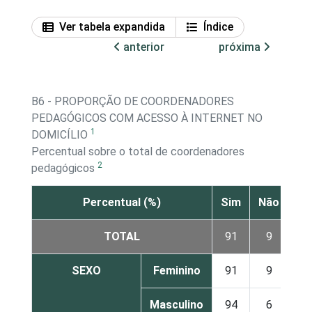
Ver tabela expandida
Índice
anterior
próxima
B6 - PROPORÇÃO DE COORDENADORES
PEDAGÓGICOS COM ACESSO À INTERNET NO
1
DOMICÍLIO
Percentual sobre o total de coordenadores
2
pedagógicos
Percentual (%)
Sim
Não
TOTAL
91
9
SEXO
Feminino
91
9
Masculino
94
6