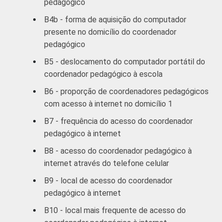
pedagógico
87
13
ADMINISTRATIVA
Municipal
B4b - forma de aquisição do computador
presente no domicílio do coordenador
Pública
90
10
pedagógico
Estadual
B5 - deslocamento do computador portátil do
Total
coordenador pedagógico à escola
&#151;
89
11
B6 - proporção de coordenadores pedagógicos
Públicas
com acesso à internet no domicílio 1
Particular
97
3
B7 - frequência do acesso do coordenador
pedagógico à internet
COMPUTADOR
Tem
91
9
B8 - acesso do coordenador pedagógico à
INSTALADO NO
internet através do telefone celular
LABORATÓRIO
Não tem
94
6
DE INFORMÁTICA
B9 - local de acesso do coordenador
pedagógico à internet
INTERNET
Tem
91
9
B10 - local mais frequente de acesso do
INSTALADA NO