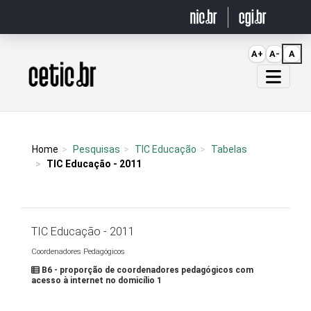
Ir para o conteúdo
A+
A-
A
Página inicial
Home
Pesquisas
TIC Educação
Tabelas
TIC Educação - 2011
TIC Educação - 2011
Coordenadores Pedagógicos
B6 - proporção de coordenadores pedagógicos com
acesso à internet no domicílio 1