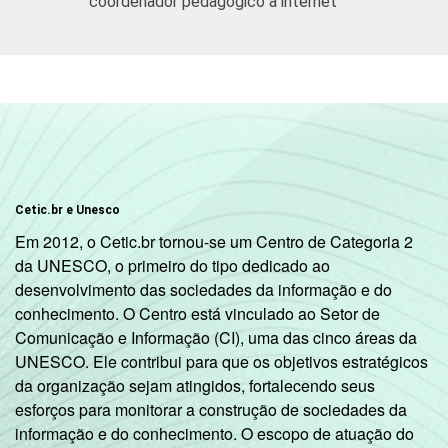
coordenador pedagógico à internet
LABORATÓRIO
Não tem
91
9
DE INFORMÁTICA
1
Considerado somente o acesso à Internet
via computador de mesa (desktop) ou
computador portátil (laptop e notebook).
2
Base: 606 coordenadores pedagógicos.
Fonte: NIC.br - out/dez 2011
Cetic.br e Unesco
Em 2012, o Cetic.br tornou-se um Centro de Categoria 2
da UNESCO, o primeiro do tipo dedicado ao
desenvolvimento das sociedades da informação e do
conhecimento. O Centro está vinculado ao Setor de
Comunicação e Informação (CI), uma das cinco áreas da
UNESCO. Ele contribui para que os objetivos estratégicos
da organização sejam atingidos, fortalecendo seus
esforços para monitorar a construção de sociedades da
informação e do conhecimento. O escopo de atuação do