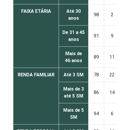
FAIXA ETÁRIA
Até 30
98
2
anos
De 31 a 45
91
9
anos
Mais de
89
11
46 anos
RENDA FAMILIAR
Até 3 SM
78
22
Mais de 3
86
14
até 5 SM
Mais de 5
94
6
SM