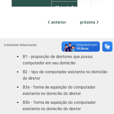
Mais de 3
51
49
até 5 SM
anterior
próxima
Mais de 5
48
52
SM
REGIÃO
Norte /
Indicadores Relacionados
Centro-
63
37
B1 - proporção de diretores que possui
Oeste
computador em seu domicílio
Nordeste
49
51
B2 - tipo de computador existente no domícilio
do diretor
Sudeste
45
55
B3a - forma de aquisição do computador
existente no domicílio do diretor
Sul
40
60
B3b - forma de aquisição do computador
DEPENDÊNCIA
Pública
existente no domicílio do diretor
49
51
ADMINISTRATIVA
Municipal