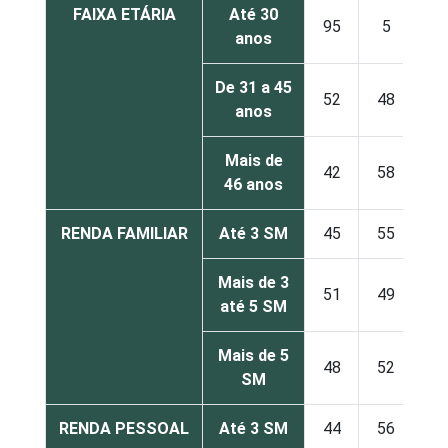
FAIXA ETÁRIA
Até 30
95
5
anos
De 31 a 45
52
48
anos
Mais de
42
58
46 anos
RENDA FAMILIAR
Até 3 SM
45
55
Mais de 3
51
49
até 5 SM
Mais de 5
48
52
SM
RENDA PESSOAL
Até 3 SM
44
56