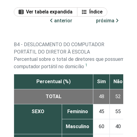
Ver tabela expandida
Índice
anterior
próxima
B4 - DESLOCAMENTO DO COMPUTADOR
PORTÁTIL DO DIRETOR À ESCOLA
Percentual sobre o total de diretores que possuem
1
computador portátil no domicílio
Percentual (%)
Sim
Não
TOTAL
48
52
SEXO
Feminino
45
55
Masculino
60
40