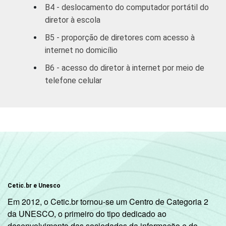
B4 - deslocamento do computador portátil do
diretor à escola
Pública
44
56
Estadual
B5 - proporção de diretores com acesso à
internet no domicílio
Total
B6 - acesso do diretor à internet por meio de
&#151;
47
53
telefone celular
Públicas
Particular
52
48
COMPUTADOR
Tem
49
51
INSTALADO NO
LABORATÓRIO
Não tem
46
54
DE INFORMÁTICA
Cetic.br e Unesco
INTERNET
Tem
48
52
Em 2012, o Cetic.br tornou-se um Centro de Categoria 2
INSTALADA NO
da UNESCO, o primeiro do tipo dedicado ao
LABORATÓRIO
Não tem
desenvolvimento das sociedades da informação e do