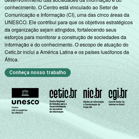
49
51
DE INFORMÁTICA
conhecimento. O Centro está vinculado ao Setor de
Comunicação e Informação (CI), uma das cinco áreas da
1
Base: 459 diretores que possuem
UNESCO. Ele contribui para que os objetivos estratégicos
computador portátil no domicílio.
da organização sejam atingidos, fortalecendo seus
Fonte: NIC.br - out/dez 2011
esforços para monitorar a construção de sociedades da
informação e do conhecimento. O escopo de atuação do
Cetic.br inclui a América Latina e os países lusófonos da
África.
Conheça nosso trabalho