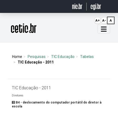
Ir para o conteúdo
A+
A-
A
Página inicial
Home
Pesquisas
TIC Educação
Tabelas
TIC Educação - 2011
TIC Educação - 2011
Diretores
B4 - deslocamento do computador portátil do diretor à
escola