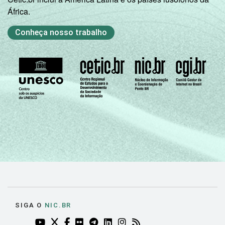
África.
Conheça nosso trabalho
SIGA O
NIC.BR
YOUTUBE DO NIC.BR (ABRE EM NOVA ABA)
TWITTER DO NIC.BR (ABRE EM NOVA ABA)
FACEBOOK DO NIC.BR (ABRE EM NOVA AB
FLICKR DO NIC.BR (ABRE EM NOVA AB
TELEGRAM DO NIC.BR (ABRE EM N
LINKEDIN DO NIC.BR (ABRE EM
INSTAGRAM DO NIC.BR (AB
RSS DO NIC.BR (ABRE 