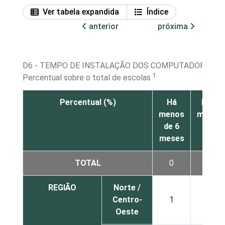
Ver tabela expandida
Índice
anterior
próxima
D6 - TEMPO DE INSTALAÇÃO DOS COMPUTADORES D
1
Percentual sobre o total de escolas
Percentual (%)
Há
De 6
menos
meses
de 6
a 1
meses
ano
TOTAL
0
3
REGIÃO
Norte /
Centro-
1
4
Oeste