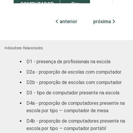
COMPUTADOR
Sim
0
2
INSTALADO NO
LABORATÓRIO
anterior
próxima
Não
0
5
DE INFORMÁTICA
INTERNET
Sim
0
2
INSTALADA NO
Indicadores Relacionados
LABORATÓRIO
Não
0
5
DE INFORMÁTICA
D1 - presença de profissionais na escola
D2a - proporção de escolas com computador
1
Base: 639 escolas que possuem
D2b - proporção de escolas com computador
computador.
Fonte: NIC.br - out/dez 2011
D3 - tipo de computador presente na escola
D4a - proporção de computadores presente na
escola por tipo — computador de mesa
D4b - proporção de computadores presente na
escola por tipo — computador portátil