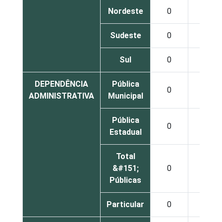
Nordeste
0
4
Sudeste
0
1
Sul
0
4
DEPENDÊNCIA
Pública
0
3
ADMINISTRATIVA
Municipal
Pública
0
3
Estadual
Total
&#151;
0
3
Públicas
Particular
0
2