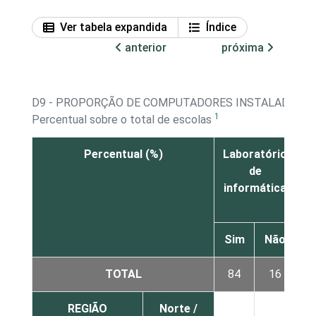
Ver tabela expandida
Índice
anterior
próxima
D9 - PROPORÇÃO DE COMPUTADORES INSTALADOS P
1
Percentual sobre o total de escolas
Percentual (%)
Laboratório
B
de
informática
Sim
Não
S
TOTAL
84
16
4
REGIÃO
Norte /