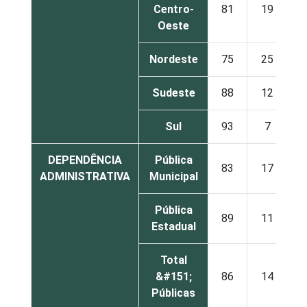
Centro-
81
19
5
Oeste
Nordeste
75
25
3
Sudeste
88
12
5
Sul
93
7
6
DEPENDÊNCIA
Pública
83
17
4
ADMINISTRATIVA
Municipal
Pública
89
11
4
Estadual
Total
&#151;
86
14
4
Públicas