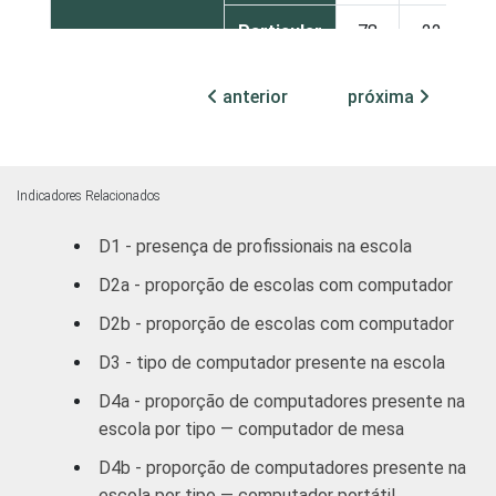
Particular
78
22
6
COMPUTADOR
Sim
100
0
5
anterior
próxima
INSTALADO NO
LABORATÓRIO
Não
1
99
3
DE INFORMÁTICA
Indicadores Relacionados
INTERNET
Sim
100
0
5
INSTALADA NO
D1 - presença de profissionais na escola
LABORATÓRIO
D2a - proporção de escolas com computador
Não
35
65
2
DE INFORMÁTICA
D2b - proporção de escolas com computador
1
Base: 639 escolas que possuem
D3 - tipo de computador presente na escola
computador. Respostas estimuladas.
D4a - proporção de computadores presente na
Fonte: NIC.br - out/dez 2011
escola por tipo — computador de mesa
D4b - proporção de computadores presente na
escola por tipo — computador portátil