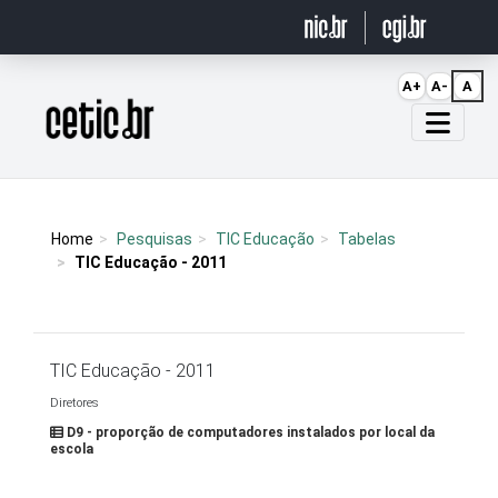
Ir para o conteúdo
A+
A-
A
Página inicial
Home
Pesquisas
TIC Educação
Tabelas
TIC Educação - 2011
TIC Educação - 2011
Diretores
D9 - proporção de computadores instalados por local da
escola