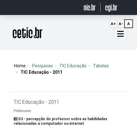
Ir para o conteúdo
A+
A-
A
Página inicial
Home
Pesquisas
TIC Educação
Tabelas
TIC Educação - 2011
TIC Educação - 2011
Professores
D3 - percepção do professor sobre as habilidades
relacionadas a computador ou internet