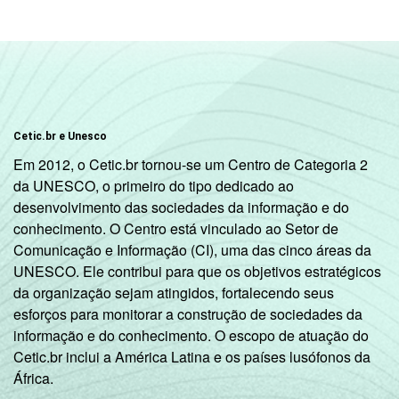
DEPENDÊNCIA
Pública
4
ADMINISTRATIVA
Municipal
Pública
4
Estadual
Cetic.br e Unesco
Em 2012, o Cetic.br tornou-se um Centro de Categoria 2
Total &#151;
4
da UNESCO, o primeiro do tipo dedicado ao
Públicas
desenvolvimento das sociedades da informação e do
conhecimento. O Centro está vinculado ao Setor de
Particular
2
Comunicação e Informação (CI), uma das cinco áreas da
UNESCO. Ele contribui para que os objetivos estratégicos
SÉRIE
4ª série / 5º
da organização sejam atingidos, fortalecendo seus
ano do
5
esforços para monitorar a construção de sociedades da
Ensino
informação e do conhecimento. O escopo de atuação do
Fundamental
Cetic.br inclui a América Latina e os países lusófonos da
África.
8ª série / 9º