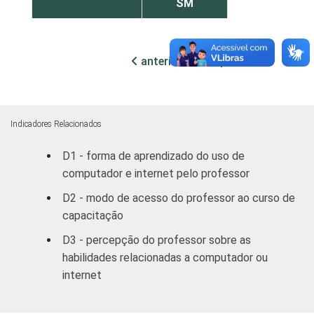
SM
RENDA PESSOAL
Até 3 SM
4
anterior
próxima
Mais de 3
4
até 5 SM
Mais de 5
Indicadores Relacionados
2
SM
D1 - forma de aprendizado do uso de
computador e internet pelo professor
REGIÃO
Norte /
Centro-
3
D2 - modo de acesso do professor ao curso de
Oeste
capacitação
D3 - percepção do professor sobre as
Nordeste
5
habilidades relacionadas a computador ou
internet
Sudeste
3
Sul
1