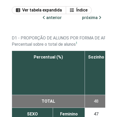
Ver tabela expandida
Índice
anterior
próxima
D1 - PROPORÇÃO DE ALUNOS POR FORMA DE APREND
1
Percentual sobre o total de alunos
Percentual (%)
Sozinho
o
pe
TOTAL
48
SEXO
Feminino
47