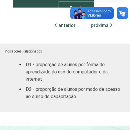
Total -
46
Públicas
anterior
próxima
Particular
63
SÉRIE
4ª série / 5º
ano do
Indicadores Relacionados
31
Ensino
D1 - proporção de alunos por forma de
Fundamental
aprendizado do uso do computador e da
8ª série / 9º
internet
ano do
D2 - proporção de alunos por modo de acesso
56
Ensino
ao curso de capacitação
Fundamental
2º ano do
Ensino
61
Médio