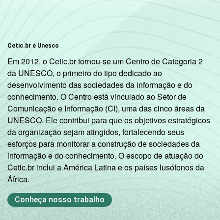
1
Base: 8 332 alunos. Respostas múltiplas e
estimuladas. Dados coletados entre
setembro e dezembro de 2012.
Cetic.br e Unesco
Fonte: NIC.br - set/dez 2012
Em 2012, o Cetic.br tornou-se um Centro de Categoria 2
da UNESCO, o primeiro do tipo dedicado ao
desenvolvimento das sociedades da informação e do
conhecimento. O Centro está vinculado ao Setor de
Comunicação e Informação (CI), uma das cinco áreas da
UNESCO. Ele contribui para que os objetivos estratégicos
da organização sejam atingidos, fortalecendo seus
esforços para monitorar a construção de sociedades da
informação e do conhecimento. O escopo de atuação do
Cetic.br inclui a América Latina e os países lusófonos da
África.
Conheça nosso trabalho