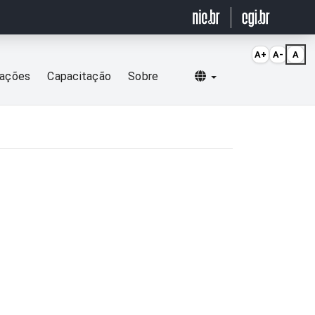
A+
A-
A
Selecionar idioma
cações
Capacitação
Sobre