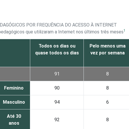
DAGÓGICOS POR FREQUÊNCIA DO ACESSO À INTERNET
1
edagógicos que utilizaram a Internet nos últimos três meses
Todos os dias ou
Pelo menos uma
quase todos os dias
vez por semana
91
8
Feminino
90
8
Masculino
94
6
Até 30
92
8
anos