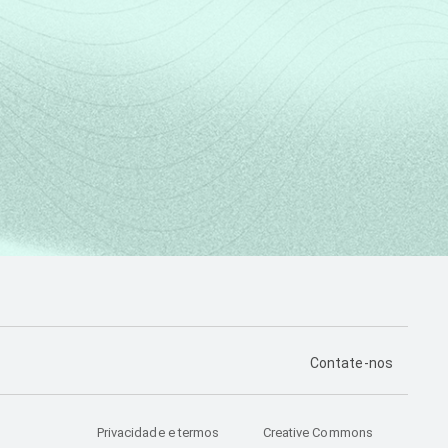
estimuladas. Dados coletados entre
PÁGINA DE CONTA
Contate-nos
Privacidade e termos
Creative Commons