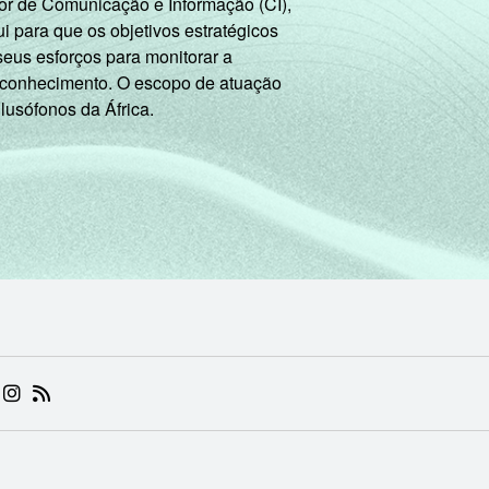
or de Comunicação e Informação (CI),
 para que os objetivos estratégicos
que utilizaram a Internet nos últimos três meses. Respostas 
seus esforços para monitorar a
 conhecimento. O escopo de atuação
 lusófonos da África.
 (ABRE EM NOVA ABA)
.BR (ABRE EM NOVA ABA)
 NIC.BR (ABRE EM NOVA ABA)
 NIC.BR (ABRE EM NOVA ABA)
AM DO NIC.BR (ABRE EM NOVA ABA)
NKEDIN DO NIC.BR (ABRE EM NOVA ABA)
INSTAGRAM DO NIC.BR (ABRE EM NOVA ABA)
RSS DO NIC.BR (ABRE EM NOVA ABA)