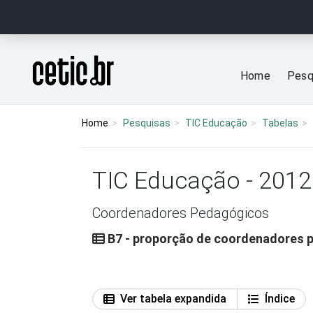
Ir para o conteúdo
Página inicial
Home
Pesq
Home
Pesquisas
TIC Educação
Tabelas
TIC Educação - 2012
Coordenadores Pedagógicos
B7 - proporção de coordenadores p
Ver tabela expandida
Índice