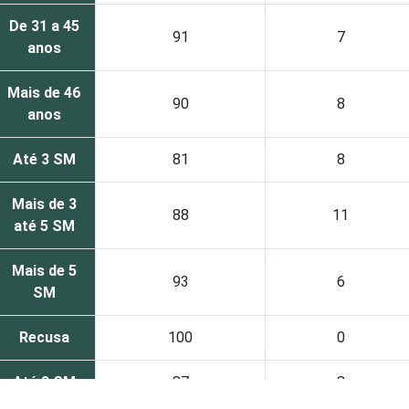
De 31 a 45
91
7
anos
Mais de 46
90
8
anos
Até 3 SM
81
8
Mais de 3
88
11
até 5 SM
Mais de 5
93
6
SM
Recusa
100
0
Até 3 SM
87
8