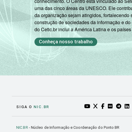
conhecimento. O Centro está vinculado ao Set
uma das cinco áreas da UNESCO. Ele contribui
1
Base: 771 coordenadores pedagógicos 
da organização sejam atingidos, fortalecendo 
setembro e dezembro de 2012.
construção de sociedades da informação e do
Fonte: NIC.br - set/dez 2012
do Cetic.br inclui a América Latina e os países
Conheça nosso trabalho
YOUTUBE DO NIC.BR
TWITTER DO NIC
FACEBOOK DO
FLICKR DO
TELEGR
LI
SIGA O
NIC.BR
NIC.BR
- Núcleo de Informação e Coordenação do Ponto BR