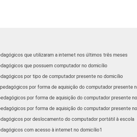
Mais de 3
92
7
até 5 SM
Mais de 5
92
8
SM
Recusa
100
0
agógicos que utilizaram a internet nos últimos três meses
edagógicos que possuem computador no domicílio
Norte /
Centro-
90
9
dagógicos por tipo de computador presente no domicílio
Oeste
pedagógicos por forma de aquisição do computador presente no
Nordeste
88
7
edagógicos por forma de aquisição do computador presente no
edagógicos por forma de aquisição do computador presente no
Sudeste
94
5
edagógicos por deslocamento do computador portátil à escola
Sul
85
14
dagógicos com acesso à internet no domicílio1