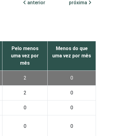
anterior
próxima
Pelo menos
Menos do que
uma vez por
uma vez por mês
mês
2
0
2
0
0
0
0
0