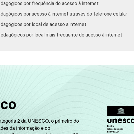
Pública
dagógicos por frequência do acesso à internet
88
10
Municipal
agógicos por acesso à internet através do telefone celular
dagógicos por local de acesso à internet
Pública
90
7
Estadual
edagógicos por local mais frequente de acesso à internet
Total -
89
8
Públicas
Particular
95
5
Tem
90
7
Não tem
91
9
sco
Tem
91
7
Categoria 2 da UNESCO, o primeiro do
ades da informação e do
Não tem
90
10