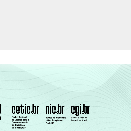
1
0
3
0
2
0
0
0
2
0
0
0
3
0
0
0