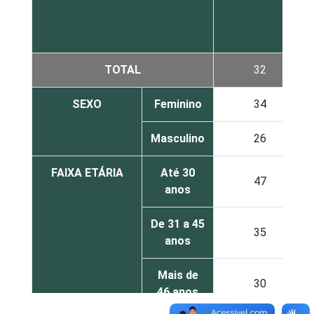
TOTAL
32
SEXO
Feminino
34
Masculino
26
FAIXA ETÁRIA
Até 30
47
anos
De 31 a 45
35
anos
Mais de
30
46 anos