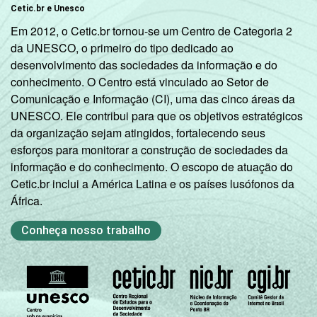
Oeste
Cetic.br e Unesco
Em 2012, o Cetic.br tornou-se um Centro de Categoria 2
Nordeste
34
da UNESCO, o primeiro do tipo dedicado ao
desenvolvimento das sociedades da informação e do
Sudeste
31
conhecimento. O Centro está vinculado ao Setor de
Comunicação e Informação (CI), uma das cinco áreas da
Sul
36
UNESCO. Ele contribui para que os objetivos estratégicos
da organização sejam atingidos, fortalecendo seus
DEPENDÊNCIA
Pública
esforços para monitorar a construção de sociedades da
30
ADMINISTRATIVA
Municipal
informação e do conhecimento. O escopo de atuação do
Cetic.br inclui a América Latina e os países lusófonos da
Pública
África.
33
Estadual
Conheça nosso trabalho
Total -
31
Públicas
Particular
34