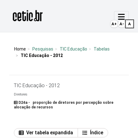
Ir para o conteúdo
Página inicial
A+
A-
A
Home
Pesquisas
TIC Educação
Tabelas
TIC Educação - 2012
TIC Educação - 2012
Diretores
D24a - proporção de diretores por percepção sobre
alocação de recursos
Ver tabela expandida
Índice