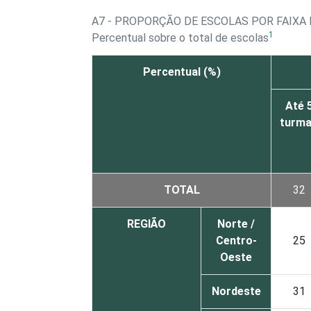
A7 - PROPORÇÃO DE ESCOLAS POR FAIXA
1
Percentual sobre o total de escolas
Percentual (%)
Até 
turm
TOTAL
32
REGIÃO
Norte /
Centro-
25
Oeste
Nordeste
31