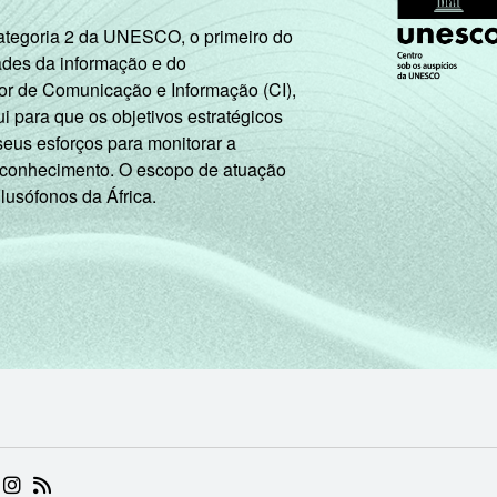
Categoria 2 da UNESCO, o primeiro do
ades da informação e do
or de Comunicação e Informação (CI),
 para que os objetivos estratégicos
seus esforços para monitorar a
 conhecimento. O escopo de atuação
 lusófonos da África.
 (ABRE EM NOVA ABA)
.BR (ABRE EM NOVA ABA)
 NIC.BR (ABRE EM NOVA ABA)
 NIC.BR (ABRE EM NOVA ABA)
AM DO NIC.BR (ABRE EM NOVA ABA)
NKEDIN DO NIC.BR (ABRE EM NOVA ABA)
INSTAGRAM DO NIC.BR (ABRE EM NOVA ABA)
RSS DO NIC.BR (ABRE EM NOVA ABA)