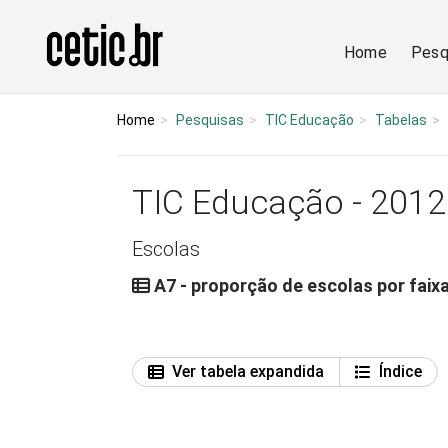
Ir para o conteúdo
Página inicial
Home
Pesq
Home
Pesquisas
TIC Educação
Tabelas
TIC Educação - 2012
Escolas
A7 - proporção de escolas por faix
Ver tabela expandida
Índice