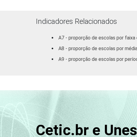
47
DE INFORMÁTICA
INTERNET
Tem
28
Indicadores Relacionados
INSTALADA NO
LABORATÓRIO
Não tem
A7 - proporção de escolas por faixa
41
DE INFORMÁTICA
A8 - proporção de escolas por média
1
Base: 831 escolas. Dados coletados 
A9 - proporção de escolas por perí
Fonte: NIC.br - set/dez 2012
Cetic.br e Une