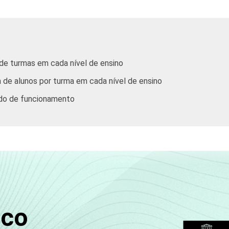
10
0
0
0
43
12
2
0
0
57
 de turmas em cada nível de ensino
8
0
0
0
51
 de alunos por turma em cada nível de ensino
entre setembro e dezembro de 2012.
odo de funcionamento
sco