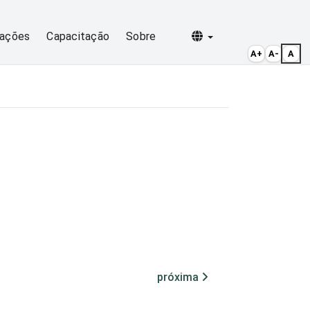
Selecionar idioma
cações
Capacitação
Sobre
A+
A-
A
próxima