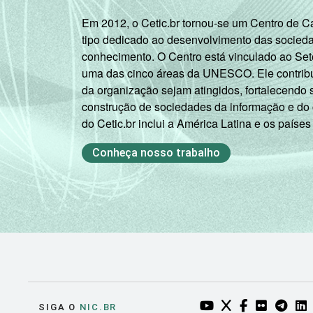
Em 2012, o Cetic.br tornou-se um Centro de 
tipo dedicado ao desenvolvimento das socied
conhecimento. O Centro está vinculado ao Set
uma das cinco áreas da UNESCO. Ele contribui
da organização sejam atingidos, fortalecendo 
construção de sociedades da informação e do
do Cetic.br inclui a América Latina e os países
Conheça nosso trabalho
YOUTUBE DO NIC.BR
TWITTER DO NIC
FACEBOOK DO
FLICKR DO
TELEGR
LI
SIGA O
NIC.BR