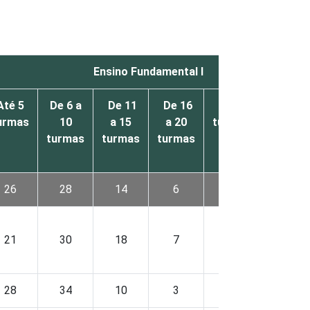
Ensino Fundamental I
Até 5
De 6 a
De 11
De 16
21
Não há
urmas
10
a 15
a 20
turmas
turmas
turmas
turmas
turmas
ou
desse
mais
nível
26
28
14
6
4
22
21
30
18
7
3
21
28
34
10
3
2
22