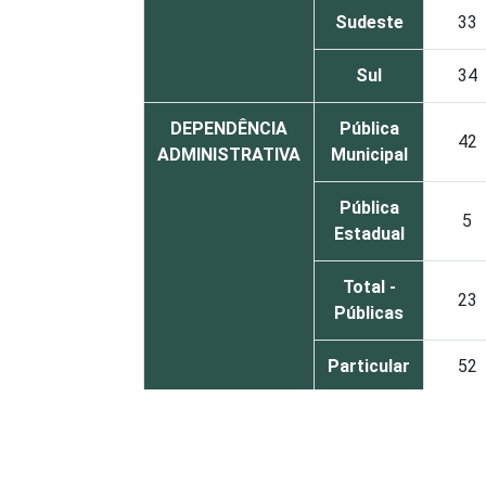
Sudeste
33
Sul
34
DEPENDÊNCIA
Pública
42
ADMINISTRATIVA
Municipal
Pública
5
Estadual
Total -
23
Públicas
Particular
52
COMPUTADOR
Tem
28
INSTALADO NO
LABORATÓRIO
Não tem