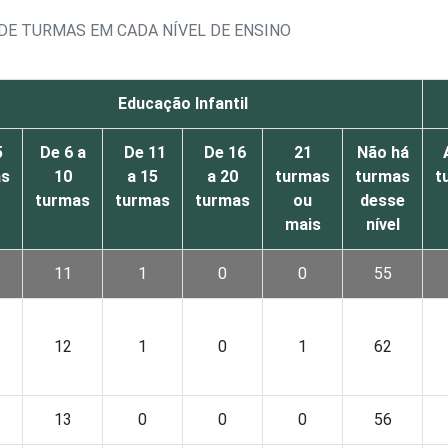
 DE TURMAS EM CADA NÍVEL DE ENSINO
Educação Infantil
5
De 6 a
De 11
De 16
21
Não há
as
10
a 15
a 20
turmas
turmas
t
turmas
turmas
turmas
ou
desse
mais
nível
11
1
0
0
55
12
1
0
1
62
13
0
0
0
56