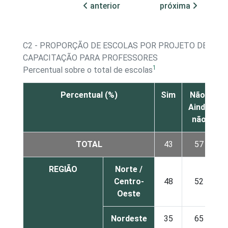
anterior
próxima
C2 - PROPORÇÃO DE ESCOLAS POR PROJETO DE
CAPACITAÇÃO PARA PROFESSORES
1
Percentual sobre o total de escolas
Percentual (%)
Sim
Não/
Ainda
não
TOTAL
43
57
REGIÃO
Norte /
Centro-
48
52
Oeste
Nordeste
35
65