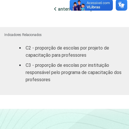
Não tem
20
80
DE INFORMÁTICA
anterior
próxima
INTERNET
Tem
50
50
INSTALADA NO
LABORATÓRIO
Indicadores Relacionados
Não tem
26
74
DE INFORMÁTICA
C2 - proporção de escolas por projeto de
capacitação para professores
1
Base: 831 escolas. Dados coletados entre
setembro e dezembro de 2012.
C3 - proporção de escolas por instituição
Fonte: NIC.br - set/dez 2012
responsável pelo programa de capacitação dos
professores