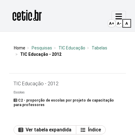
Ir para o conteúdo
Página inicial
A+
A-
A
Home
Pesquisas
TIC Educação
Tabelas
TIC Educação - 2012
TIC Educação - 2012
Escolas
C2 - proporção de escolas por projeto de capacitação
para professores
Ver tabela expandida
Índice