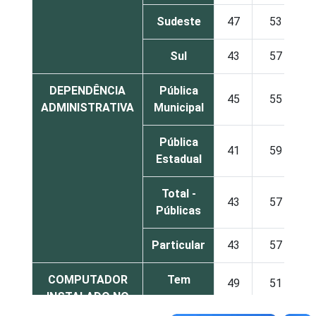
Sudeste
47
53
Sul
43
57
DEPENDÊNCIA
Pública
45
55
ADMINISTRATIVA
Municipal
Pública
41
59
Estadual
Total -
43
57
Públicas
Particular
43
57
COMPUTADOR
Tem
49
51
INSTALADO NO
LABORATÓRIO