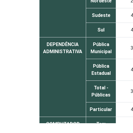
Nordeste
2
Sudeste
4
Sul
4
DEPENDÊNCIA
Pública
3
ADMINISTRATIVA
Municipal
Pública
4
Estadual
Total -
3
Públicas
Particular
4
COMPUTADOR
Tem
4
INSTALADO NO