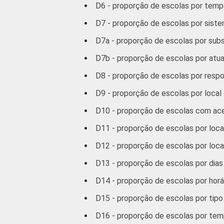
11
Base: 365 escolas que possuem ante
D6 - proporção de escolas por tem
12
Base: 485 escolas que possuem mim
D7 - proporção de escolas por sist
13
Base: 359 escolas que possuem film
14
Base: 199 escolas que possuem apare
D7a - proporção de escolas por sub
Fonte: NIC.br - set/dez 2012
D7b - proporção de escolas por atu
D8 - proporção de escolas por res
D9 - proporção de escolas por loca
D10 - proporção de escolas com ace
D11 - proporção de escolas por loca
D12 - proporção de escolas por loc
D13 - proporção de escolas por dia
D14 - proporção de escolas por hor
D15 - proporção de escolas por tipo
D16 - proporção de escolas por temp