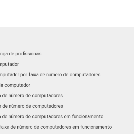
,1
2,7
2,0
2,5
2,2
,3
4,0
3,1
5,1
3,3
,1
2,8
2,3
2,4
2,0
nça de profissionais
omputador
ezembro de 2012.
ssora. Respostas estimuladas.
mputador por faixa de número de computadores
isão. Respostas estimuladas.
 de computador
ocassete/ DVD. Respostas estimuladas.
ho de telefone fixo. Respostas estimuladas.
xa de número de computadores
show
. Respostas estimuladas.
xa de número de computadores
 digital. Respostas estimuladas.
. Respostas estimuladas.
ixa de número de computadores em funcionamento
layer
. Respostas estimuladas.
r faixa de número de computadores em funcionamento
pojetor. Respostas estimuladas.