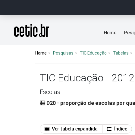
Ir para o conteúdo
Página inicial
Home
Pesq
Home
Pesquisas
TIC Educação
Tabelas
TIC Educação - 2012
Escolas
D20 - proporção de escolas por q
Ver tabela expandida
Índice