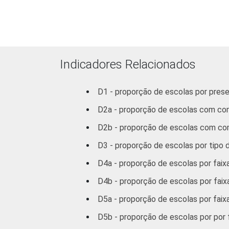
LABORATÓRIO
Não tem
3
DE INFORMÁTICA
INTERNET
Tem
4
INSTALADA NO
Indicadores Relacionados
LABORATÓRIO
Não tem
3
DE INFORMÁTICA
D1 - proporção de escolas por prese
1
D2a - proporção de escolas com c
Dados coletados entre setembro e d
2
Base: 818 escolas que possuem impre
D2b - proporção de escolas com co
3
Base: 807 escolas que possuem telev
D3 - proporção de escolas por tipo
4
Base: 782 escolas que possuem vide
5
Base: 714 escolas que possuem aparel
D4a - proporção de escolas por fai
6
Base: 711 escolas que possuem
data
D4b - proporção de escolas por fai
7
Base: 711 escolas que possuem câmera
8
Base: 616 escolas que possuem rádio
D5a - proporção de escolas por fa
9
Base: 597 escolas que possuem CD
p
D5b - proporção de escolas por po
10
Base: 589 escolas que possuem retro