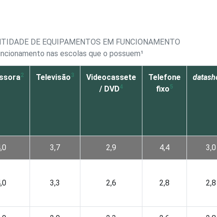
ANTIDADE DE EQUIPAMENTOS EM FUNCIONAMENTO
uncionamento nas escolas que o possuem¹
2
3
ssora
Televisão
Videocassete
Telefone
datas
4
5
/ DVD
fixo
,0
3,7
2,9
4,4
3,0
,0
3,3
2,6
2,8
2,8