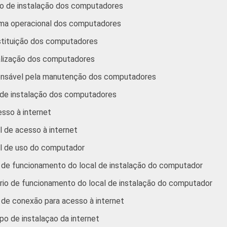
na parabólica. Respostas estimuladas.
po de instalação dos computadores
eógrafo. Respostas estimuladas.
ema operacional dos computadores
adora. Respostas estimuladas.
lho de telefone celular. Respostas estimuladas.
stituição dos computadores
alização dos computadores
ponsável pela manutenção dos computadores
l de instalação dos computadores
sso à internet
l de acesso à internet
al de uso do computador
s de funcionamento do local de instalação do computador
ário de funcionamento do local de instalação do computador
 de conexão para acesso à internet
o de instalaçao da internet