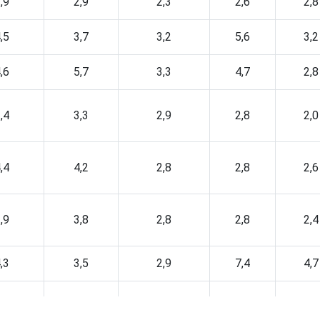
,9
2,9
2,3
2,6
2,8
,5
3,7
3,2
5,6
3,2
,6
5,7
3,3
4,7
2,8
,4
3,3
2,9
2,8
2,0
,4
4,2
2,8
2,8
2,6
,9
3,8
2,8
2,8
2,4
,3
3,5
2,9
7,4
4,7
,2
3,9
3,1
4,8
3,1