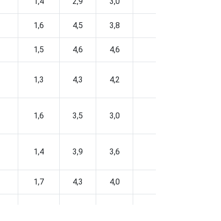
1,4
2,9
3,0
1,3
1,6
4,5
3,8
1,6
1,5
4,6
4,6
1,5
1,3
4,3
4,2
1,3
1,6
3,5
3,0
1,4
1,4
3,9
3,6
1,4
1,7
4,3
4,0
1,9
1,6
4,2
3,9
1,5