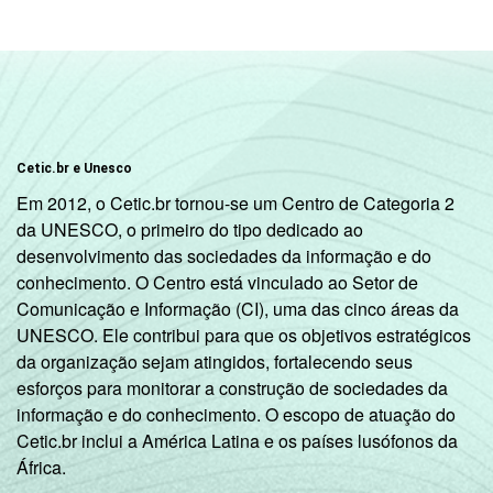
DEPENDÊNCIA
Pública
5
ADMINISTRATIVA
Municipal
Pública
5
Estadual
Cetic.br e Unesco
Em 2012, o Cetic.br tornou-se um Centro de Categoria 2
Total -
5
da UNESCO, o primeiro do tipo dedicado ao
Públicas
desenvolvimento das sociedades da informação e do
conhecimento. O Centro está vinculado ao Setor de
Particular
5
Comunicação e Informação (CI), uma das cinco áreas da
UNESCO. Ele contribui para que os objetivos estratégicos
SÉRIE
4ª série / 5º
da organização sejam atingidos, fortalecendo seus
ano do
6
esforços para monitorar a construção de sociedades da
Ensino
informação e do conhecimento. O escopo de atuação do
Fundamental
Cetic.br inclui a América Latina e os países lusófonos da
África.
8ª série / 9º