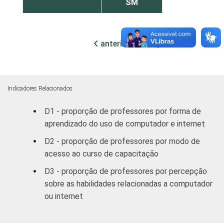
SM
RENDA PESSOAL
Até 3 SM
5
anterior
próxima
Mais de 3
4
até 5 SM
Mais de 5
Indicadores Relacionados
6
SM
D1 - proporção de professores por forma de
aprendizado do uso de computador e internet
REGIÃO
Norte /
Centro-
6
D2 - proporção de professores por modo de
Oeste
acesso ao curso de capacitação
D3 - proporção de professores por percepção
Nordeste
7
sobre as habilidades relacionadas a computador
ou internet
Sudeste
3
Sul
3