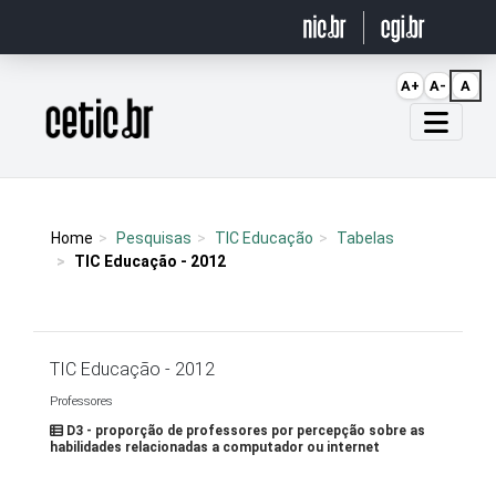
Ir para o conteúdo
A+
A-
A
Página inicial
Home
Pesquisas
TIC Educação
Tabelas
TIC Educação - 2012
TIC Educação - 2012
Professores
D3 - proporção de professores por percepção sobre as
habilidades relacionadas a computador ou internet