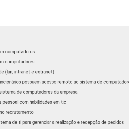
Construção
Comércio/ Reparação de Aut
Hotel/ Alimentação
Transp./ Armaz./ Comunicaç
sam computadores
am computadores
Ativ. Imobiliárias, aluguel e ser
 (lan, intranet e extranet)
Ativ. Cinema/ Vídeo/ Rádio/ 
funcionários possuem acesso remoto ao sistema de computado
ao sistema de computadores da empresa
dor, com 10 funcionários ou mais, que constituem os seguintes 
e pessoal com habilidades em tic
es (pesquisa realizada em agosto/setembro 2005).
 no recrutamento
ema de ti para gerenciar a realização e recepção de pedidos