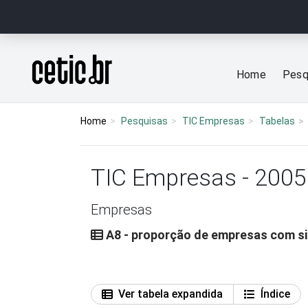
Ir para o conteúdo
Página inicial
Home
Pesq
Home
Pesquisas
TIC Empresas
Tabelas
TIC Empresas - 2005
Empresas
A8 - proporção de empresas com sis
Ver tabela expandida
Índice