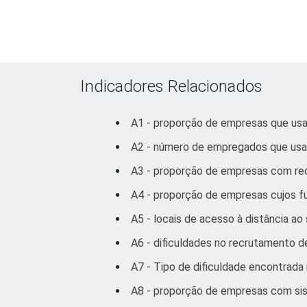
Indicadores Relacionados
A1 - proporção de empresas que u
A2 - número de empregados que us
A3 - proporção de empresas com rede
A4 - proporção de empresas cujos 
A5 - locais de acesso à distância 
* Base: 2.005 empresas que utilizam computa
grupos 55.1, 55.2, 92.1 e 92.2
A6 - dificuldades no recrutamento d
Respostas referentes aos últimos doze mes
A7 - Tipo de dificuldade encontrada
A8 - proporção de empresas com sist