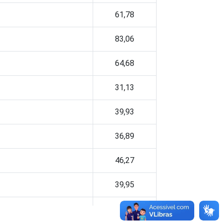
61,78
83,06
64,68
31,13
39,93
36,89
46,27
39,95
o
34,17