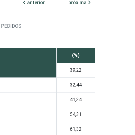
anterior
próxima
 PEDIDOS
(%)
39,22
32,44
41,34
54,31
61,32