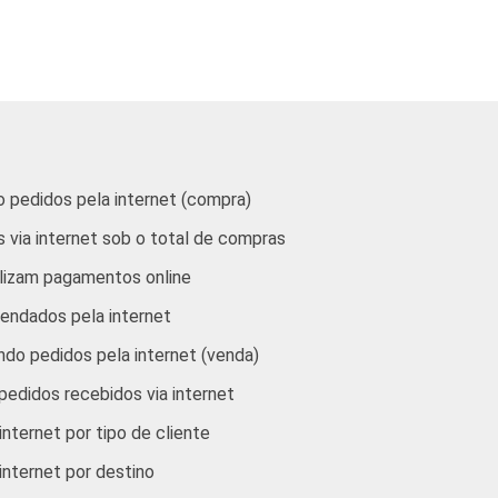
Construção
Comércio/ Reparação de Autos
Hotel/ Alimentação
Transp./ Armaz./ Comunicação
 pedidos pela internet (compra)
 via internet sob o total de compras
Ativ. Imobiliárias, aluguel e serviços
lizam pagamentos online
Ativ. Cinema/ Vídeo/ Rádio/ TV
endados pela internet
do pedidos pela internet (venda)
s via internet, com 10 funcionários ou mais, que
eção D, F, G, I, K e grupos 55.1, 55.2, 92.1 e
edidos recebidos via internet
iva em percentagens dos valores monetários
internet por tipo de cliente
5).
 internet por destino