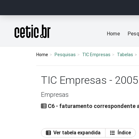
Ir para o conteúdo
Página inicial
Home
Pesq
Home
Pesquisas
TIC Empresas
Tabelas
TIC Empresas - 2005
Empresas
C6 - faturamento correspondente a 
Ver tabela expandida
Índice