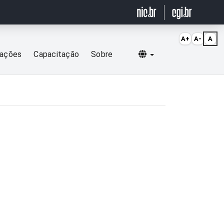
A+
A-
A
Selecionar idioma
cações
Capacitação
Sobre