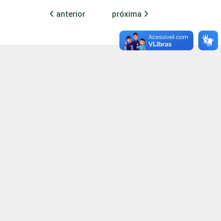
498.910,00
anterior
próxima
42.410,00
29.620,00
95.840,00
90.920,00
21.230,00