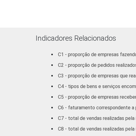
Indicadores Relacionados
C1 - proporção de empresas fazendo
C2 - proporção de pedidos realizados
C3 - proporção de empresas que rea
C4 - tipos de bens e serviços encom
C5 - proporção de empresas receben
* Base: 1.930 empresas que receberam pedido
constituem os seguintes segmentos da CNAE: s
C6 - faturamento correspondente a p
92.2. Respostas referentes a 2005. Estimat
C7 - total de vendas realizadas pela 
(pesquisa realizada em agosto/setembro 200
C8 - total de vendas realizadas pela