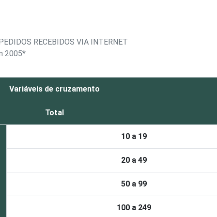
PEDIDOS RECEBIDOS VIA INTERNET
em 2005*
Variáveis de cruzamento
Total
10 a 19
20 a 49
50 a 99
100 a 249