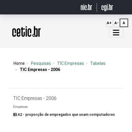
Ir para o conteúdo
A+
A-
A
Página inicial
Home
Pesquisas
TIC Empresas
Tabelas
TIC Empresas - 2006
TIC Empresas - 2006
Empresas
A2 - proporção de empregados que usam computadores