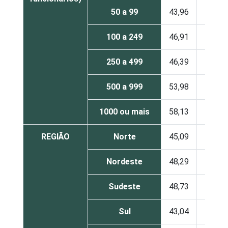
50 a 99
43,96
28,10
100 a 249
46,91
15,97
250 a 499
46,39
22,23
500 a 999
53,98
14,00
1000 ou mais
58,13
11,37
REGIÃO
Norte
45,09
25,36
Nordeste
48,29
22,07
Sudeste
48,73
23,30
Sul
43,04
25,63