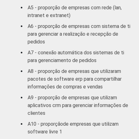
Ativ.
75,37
A5 - proporção de empresas com rede (lan,
Imobiliárias,
11,89
intranet e extranet)
aluguel e
serviços
A6 - proporção de empresas com sistema de ti
para gerenciar a realização e recepção de
Ativ. Cinema/
72,90
pedidos
Vídeo/ Rádio/
10,03
A7 - conexão automática dos sistemas de ti
TV
para gerenciamento de pedidos
1
Base: 2.569 empresas que utilizam
A8 - proporção de empresas que utilizaram
computador, com 10 funcionários ou mais, e
pacotes de software erp para compartilhar
que constituem os seguintes segmentos da
informações de compras e vendas
CNAE: seção D, F, G, I, K e grupos 55.1, 55.2,
A9 - proporção de empresas que utilizam
92.1 e 92.2. Respostas referentes aos
aplicativos crm para gerenciar informações de
últimos doze meses.
clientes
Fonte: NIC.br - Ago/Nov 2006.
A10 - proporçãode empresas que utilizam
software livre 1