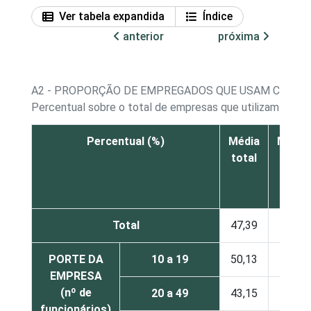
Ver tabela expandida
Índice
anterior
próxima
A2 - PROPORÇÃO DE EMPREGADOS QUE USAM COMP
Percentual sobre o total de empresas que utilizam com
Percentual (%)
Média
Meno
total
de
10%
Total
47,39
22,96
PORTE DA
10 a 19
50,13
19,80
EMPRESA
(nº de
20 a 49
43,15
28,81
funcionários)