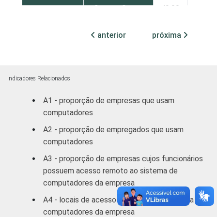
Centro Oeste
49,00
13,32
MERCADOS
Indústria de
28,55
anterior
próxima
39,85
DE
Transformação
ATUAÇÃO -
CNAE
Construção
39,79
33,00
Indicadores Relacionados
Comércio/
53,15
A1 - proporção de empresas que usam
Reparação de
12,91
computadores
Autos
A2 - proporção de empregados que usam
Hotel/
41,37
computadores
26,87
Alimentação
A3 - proporção de empresas cujos funcionários
possuem acesso remoto ao sistema de
Transp./
46,32
computadores da empresa
Armaz./
25,38
Comunicação
A4 - locais de acesso à distância ao sistema de
computadores da empresa