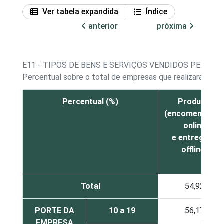
Ver tabela expandida
Índice
anterior
próxima
E11 - TIPOS DE BENS E SERVIÇOS VENDIDOS PELA I
Percentual sobre o total de empresas que realizaram ven
Percentual (%)
Produtos
(encomendado
online
e entregues
offline)
Total
54,92
PORTE DA
10 a 19
56,17
EMPRESA