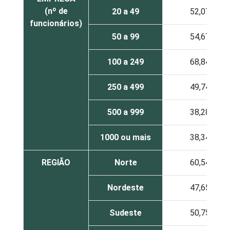
(nº de
20 a 49
52,07
funcionários)
50 a 99
54,67
100 a 249
68,84
250 a 499
49,74
500 a 999
38,28
1000 ou mais
38,34
REGIÃO
Norte
60,54
Nordeste
47,65
Sudeste
50,75