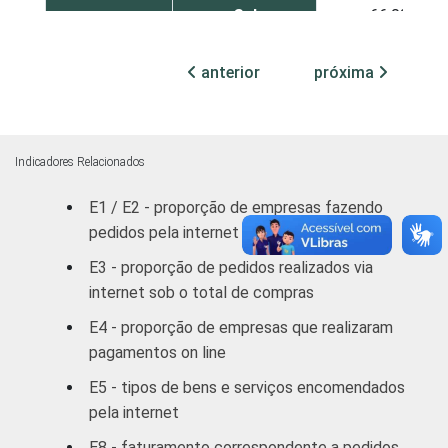
Sul
66,02
Centro Oeste
51,98
anterior
próxima
MERCADOS
Indústria de
76,17
DE
Transformação
ATUAÇÃO -
Indicadores Relacionados
CNAE
Construção
23,26
E1 / E2 - proporção de empresas fazendo
pedidos pela internet (compras)
Comércio/
Reparação de
69,82
E3 - proporção de pedidos realizados via
Autos
internet sob o total de compras
E4 - proporção de empresas que realizaram
Hotel/
28,83
pagamentos on line
Alimentação
E5 - tipos de bens e serviços encomendados
Transp./
pela internet
Armaz./
13,45
E8 - faturamento correspondente a pedidos