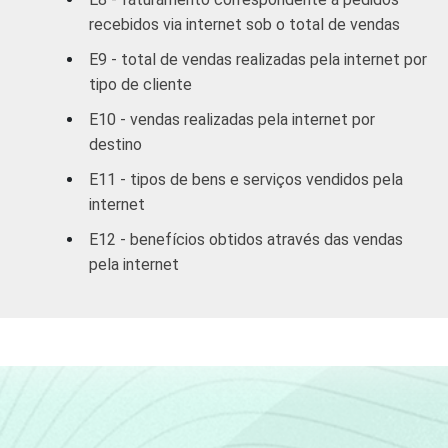
Comunicação
recebidos via internet sob o total de vendas
Ativ.
E9 - total de vendas realizadas pela internet por
Imobiliárias,
tipo de cliente
20,44
aluguel e
E10 - vendas realizadas pela internet por
serviços
destino
Ativ. Cinema/
E11 - tipos de bens e serviços vendidos pela
Vídeo/ Rádio/
12,25
internet
TV
E12 - benefícios obtidos através das vendas
pela internet
1
Base: 482 empresas que receberam
pedidos pela internet, com 10 funcionários
ou mais, que constituem os seguintes
segmentos da CNAE: seção D, F, G, I, K e
grupos 55.1, 55.2, 92.1 e 92.2. Respostas
múltiplas referentes aos últimos doze
meses.
Fonte: NIC.br - Ago/Nov 2006.