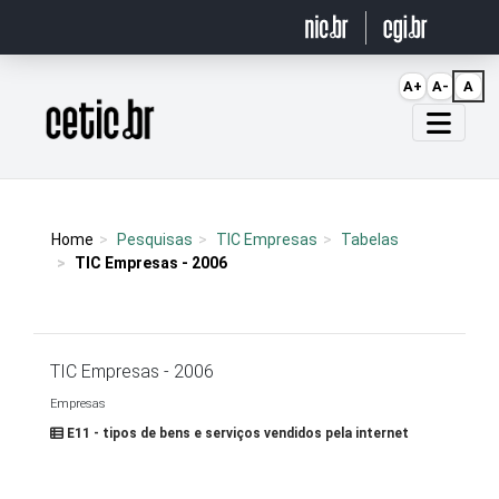
Ir para o conteúdo
A+
A-
A
Página inicial
Home
Pesquisas
TIC Empresas
Tabelas
TIC Empresas - 2006
TIC Empresas - 2006
Empresas
E11 - tipos de bens e serviços vendidos pela internet