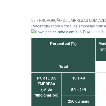
B3 - PROPORÇÃO DE EMPRESAS COM ACES
Percentual sobre o total de empresas com a
Download da 
Percentual (%)
Mode
lin
Total
PORTE DA
10 a 49
EMPRESA
(nº de
50 a 249
funcionários)
250 ou mais