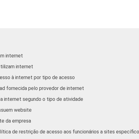
69
12
12
10
73
11
18
4
m internet
tilizam internet
sso à internet por tipo de acesso
d fornecida pelo provedor de internet
 internet segundo o tipo de atividade
64
29
12
4
ossuem website
ite da empresa
tica de restrição de acesso aos funcionários a sites específico
56
28
13
10