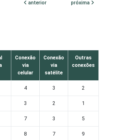
anterior
próxima
l
Conexão
Conexão
Outras
a
via
via
conexões
celular
satélite
4
3
2
3
2
1
7
3
5
8
7
9