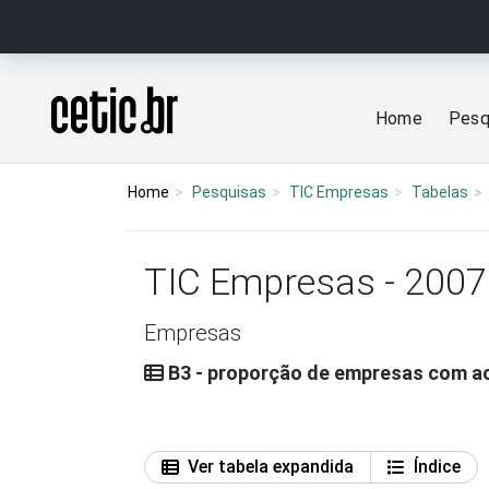
Ir para o conteúdo
Página inicial
Home
Pesq
Home
Pesquisas
TIC Empresas
Tabelas
TIC Empresas - 2007
Empresas
B3 - proporção de empresas com ace
Ver tabela expandida
Índice