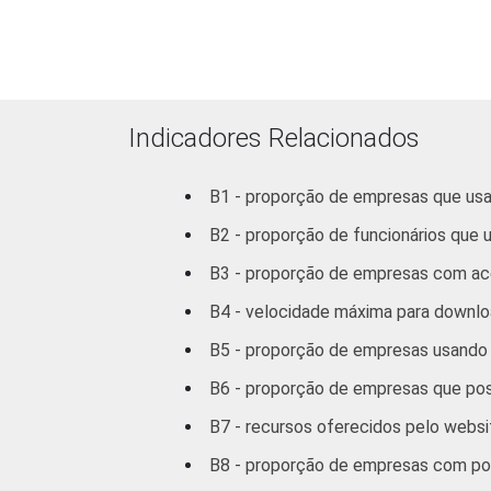
automotores,
objetos
pessoais
e domésticos
Indicadores Relacionados
Transporte,
Armazenagem
B1 - proporção de empresas que usa
e
Comunicações
B2 - proporção de funcionários que u
B3 - proporção de empresas com ace
Atividades
B4 - velocidade máxima para downloa
imobiliárias,
aluguéis e
B5 - proporção de empresas usando a
serviços
B6 - proporção de empresas que p
prestados às
empresas
B7 - recursos oferecidos pelo webs
B8 - proporção de empresas com polí
2
Outros