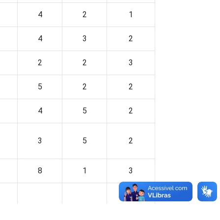
4
2
1
4
3
2
2
2
3
5
2
2
4
5
2
3
5
2
8
1
3