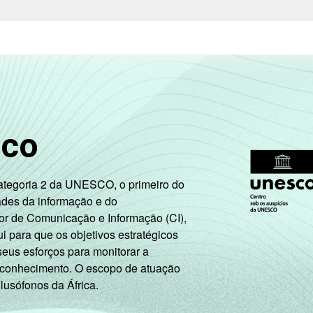
ternet, com 10 ou mais funcionários, que constituem os seguint
. Respostas múltiplas e estimuladas referentes a outubro de 20
tos H - Alojamento e Alimentação e O - Outros Serviços Coletiv
elacionadas e 91 - Atividades Associativas).
roximados
para cada variável este indicador.
sco
Categoria 2 da UNESCO, o primeiro do
ades da informação e do
or de Comunicação e Informação (CI),
 para que os objetivos estratégicos
seus esforços para monitorar a
 conhecimento. O escopo de atuação
 lusófonos da África.