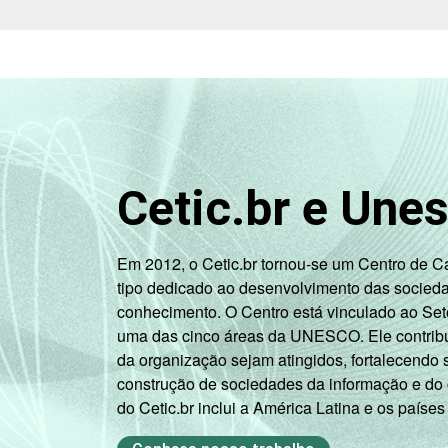
1
Base: 2.110 empresas com acesso à in
I, K e a seção O sem os grupos 90 e 91
2
A categoria "Outros" reúne os segmen
Limpeza Urbana e Esgoto e Atividades R
Veja a tabela de
erros estatísticos ap
Fonte: NIC.br - out/nov 2007
Cetic.br e Une
Em 2012, o Cetic.br tornou-se um Centro de 
tipo dedicado ao desenvolvimento das socied
conhecimento. O Centro está vinculado ao Set
uma das cinco áreas da UNESCO. Ele contribui
da organização sejam atingidos, fortalecendo 
construção de sociedades da informação e do
do Cetic.br inclui a América Latina e os países