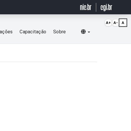
A+
A-
A
Selecionar idioma
cações
Capacitação
Sobre