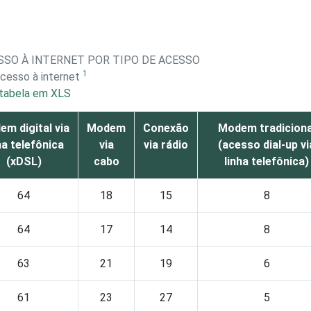
SO À INTERNET POR TIPO DE ACESSO
1
cesso à internet
tabela em XLS
m digital via
Modem
Conexão
Modem tradiciona
ha telefônica
via
via rádio
(acesso dial-up vi
(xDSL)
cabo
linha telefônica)
64
18
15
8
64
17
14
8
63
21
19
6
61
23
27
5