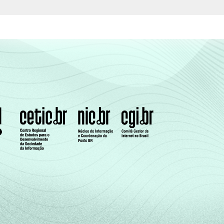
es segmentos da CNAE 1.0: seção D, F, G, H,
07.
os Sociais e Pessoais (sem os grupos 90 -