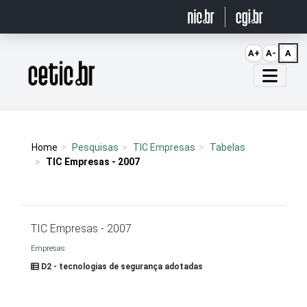
Ir para o conteúdo
A+
A-
A
Página inicial
Home
Pesquisas
TIC Empresas
Tabelas
TIC Empresas - 2007
TIC Empresas - 2007
Empresas
D2 - tecnologias de segurança adotadas