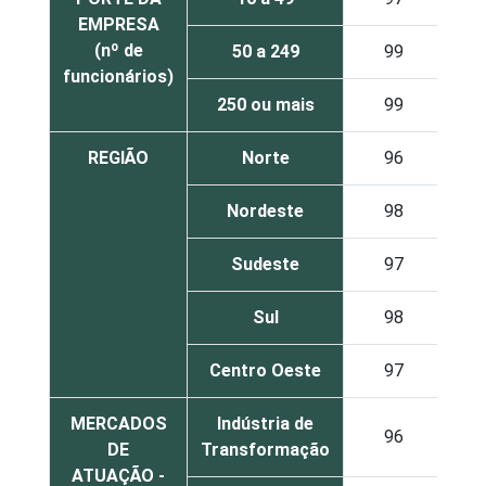
EMPRESA
(nº de
50 a 249
99
8
funcionários)
250 ou mais
99
9
REGIÃO
Norte
96
7
Nordeste
98
6
Sudeste
97
7
Sul
98
7
Centro Oeste
97
6
MERCADOS
Indústria de
96
7
DE
Transformação
ATUAÇÃO -