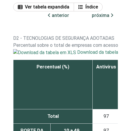
Ver tabela expandida
Índice
anterior
próxima
D2 - TECNOLOGIAS DE SEGURANÇA ADOTADAS
Percentual sobre o total de empresas com acesso à int
Download da tabela em X
Percentual (%)
Antivírus
Ant
sp
Total
97
7
PORTE DA
10 a 49
97
7