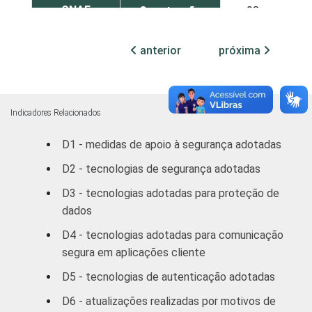
CNAE
Construção
98
7
Comércio;
anterior
próxima
reparação de
veículos
automotores,
98
6
objetos
Indicadores Relacionados
pessoais
D1 - medidas de apoio à segurança adotadas
e domésticos
D2 - tecnologias de segurança adotadas
Transporte,
D3 - tecnologias adotadas para proteção de
Armazenagem
99
7
dados
e
Comunicações
D4 - tecnologias adotadas para comunicação
segura em aplicações cliente
Atividades
D5 - tecnologias de autenticação adotadas
imobiliárias,
aluguéis e
D6 - atualizações realizadas por motivos de
99
8