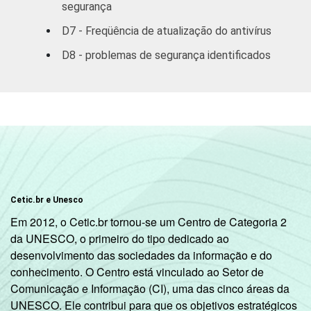
serviços
segurança
prestados às
D7 - Freqüência de atualização do antivírus
empresas
D8 - problemas de segurança identificados
2
Outros
97
7
1
Base: 2.110 empresas, com acesso à
internet, com 10 ou mais funcionários, que
constituem os seguintes segmentos da
CNAE 1.0: seção D, F, G, H, I, K e a seção O
sem os grupos 90 e 91. Respostas múltiplas
e estimuladas referentes a outubro de 2007.
Cetic.br e Unesco
2
A categoria "Outros" reúne os segmentos H
Em 2012, o Cetic.br tornou-se um Centro de Categoria 2
- Alojamento e Alimentação e O - Outros
da UNESCO, o primeiro do tipo dedicado ao
Serviços Coletivos Sociais e Pessoais (sem
desenvolvimento das sociedades da informação e do
os grupos 90 - Limpeza Urbana e Esgoto e
conhecimento. O Centro está vinculado ao Setor de
Atividades Relacionadas e 91 - Atividades
Comunicação e Informação (CI), uma das cinco áreas da
Associativas).
UNESCO. Ele contribui para que os objetivos estratégicos
Veja a tabela de
erros estatísticos