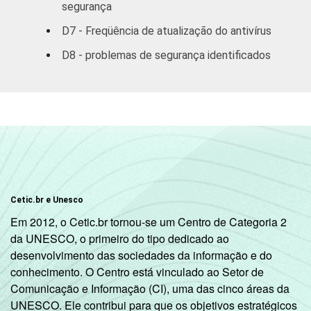
aluguéis e
segurança
60
50
serviços
D7 - Freqüência de atualização do antivírus
prestados às
empresas
D8 - problemas de segurança identificados
2
Outros
53
44
1
Base: 2.110 empresas, com acesso à
internet, com 10 ou mais funcionários, que
constituem os seguintes segmentos da
CNAE 1.0: seção D, F, G, H, I, K e a seção O
sem os grupos 90 e 91. Respostas múltiplas
Cetic.br e Unesco
e estimuladas referentes aos últimos doze
Em 2012, o Cetic.br tornou-se um Centro de Categoria 2
meses.
da UNESCO, o primeiro do tipo dedicado ao
2
A categoria "Outros" reúne os segmentos H
desenvolvimento das sociedades da informação e do
- Alojamento e Alimentação e O - Outros
conhecimento. O Centro está vinculado ao Setor de
Serviços Coletivos Sociais e Pessoais (sem
Comunicação e Informação (CI), uma das cinco áreas da
os grupos 90 - Limpeza Urbana e Esgoto e
UNESCO. Ele contribui para que os objetivos estratégicos
Atividades Relacionadas e 91 - Atividades