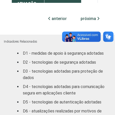
ATUAÇÃO -
CNAE
Construção
54
41
anterior
próxima
Comércio;
reparação de
veículos
automotores,
56
47
Indicadores Relacionados
objetos
D1 - medidas de apoio à segurança adotadas
pessoais
e domésticos
D2 - tecnologias de segurança adotadas
D3 - tecnologias adotadas para proteção de
Transporte,
dados
Armazenagem
55
41
e
D4 - tecnologias adotadas para comunicação
Comunicações
segura em aplicações cliente
D5 - tecnologias de autenticação adotadas
Atividades
imobiliárias,
D6 - atualizações realizadas por motivos de