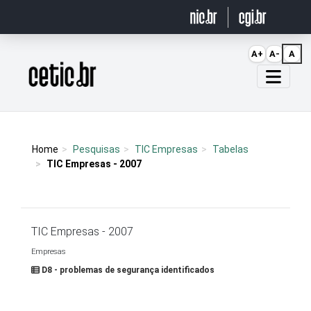
Ir para o conteúdo
A+
A-
A
Página inicial
Home
Pesquisas
TIC Empresas
Tabelas
TIC Empresas - 2007
TIC Empresas - 2007
Empresas
D8 - problemas de segurança identificados