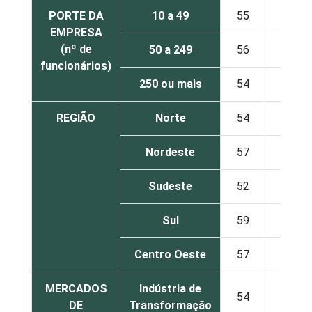
PORTE DA
10 a 49
55
44
EMPRESA
(nº de
50 a 249
56
50
funcionários)
250 ou mais
54
48
REGIÃO
Norte
54
41
Nordeste
57
42
Sudeste
52
45
Sul
59
47
Centro Oeste
57
51
MERCADOS
Indústria de
54
43
DE
Transformação