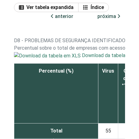
Ver tabela expandida
Índice
anterior
próxima
D8 - PROBLEMAS DE SEGURANÇA IDENTIFICADOS
Percentual sobre o total de empresas com acesso à int
Download da tabela em X
Percentual (%)
Vírus
Caval
de Tró
"Trojan
Total
55
45