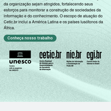
da organização sejam atingidos, fortalecendo seus
Associativas).
esforços para monitorar a construção de sociedades da
Veja a tabela de
erros estatísticos
informação e do conhecimento. O escopo de atuação do
aproximados
para cada variável este
Cetic.br inclui a América Latina e os países lusófonos da
indicador.
África.
Fonte: NIC.br - out/nov 2007
Conheça nosso trabalho