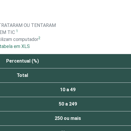
NTRATARAM OU TENTARAM
1
EM TIC
2
tilizam computador
tabela em XLS
Percentual (%)
Total
10 a 49
50 a 249
250 ou mais