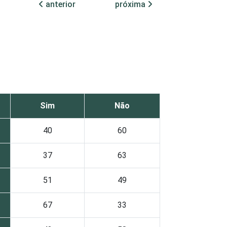
anterior
próxima
Sim
Não
40
60
37
63
51
49
67
33