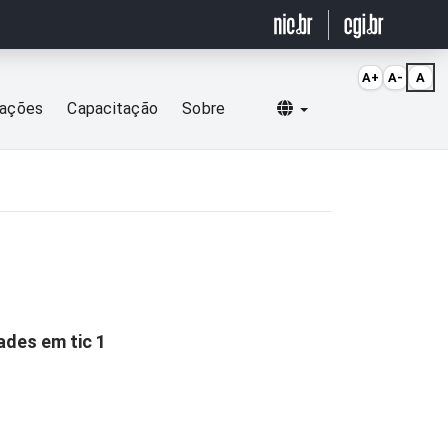
A+
A-
A
Selecionar idioma
cações
Capacitação
Sobre
ades em tic 1