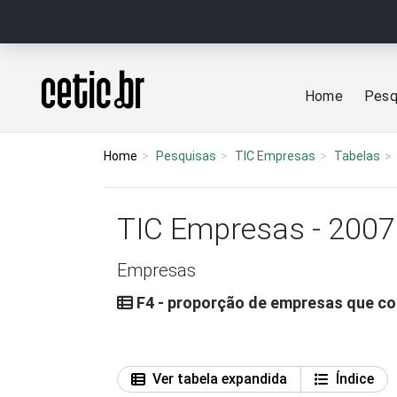
Ir para o conteúdo
Página inicial
Home
Pesq
Home
Pesquisas
TIC Empresas
Tabelas
TIC Empresas - 2007
Empresas
F4 - proporção de empresas que co
Ver tabela expandida
Índice