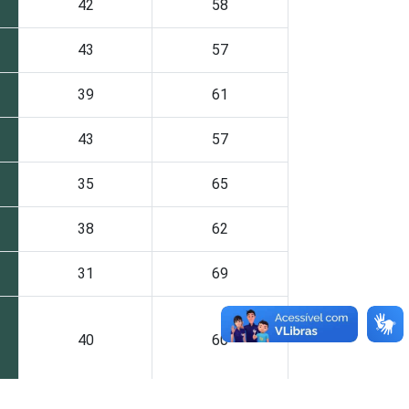
42
58
43
57
39
61
43
57
35
65
38
62
31
69
40
60