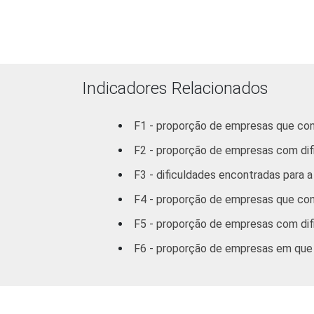
Indicadores Relacionados
F1 - proporção de empresas que con
1
Capacidade para o uso efetivo de fer
F2 - proporção de empresas com difi
geralmente específicas por setor (usuá
2
Base: 2.182 empresas que utilizam co
F3 - dificuldades encontradas para a
G, H, I, K e a seção O sem os grupos 9
F4 - proporção de empresas que con
3
A categoria "Outros" reúne os segmen
Limpeza Urbana e Esgoto e Atividades R
F5 - proporção de empresas com dif
Veja a tabela de
erros estatísticos ap
F6 - proporção de empresas em que
Fonte: NIC.br - out/nov 2007