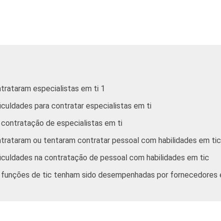
Comunicações
Atividades imobiliárias, aluguéis e
serviços prestados às empresas
3
Outros
trataram especialistas em ti 1
ramentas de software comuns, genéricas (usuário básico) ou fe
culdades para contratar especialistas em ti
rios avançados).
mputadores, com 10 ou mais funcionários, que constituem os se
 contratação de especialistas em ti
0 e 91. Respostas referentes aos últimos doze meses.
trataram ou tentaram contratar pessoal com habilidades em tic
tos H - Alojamento e Alimentação e O - Outros Serviços Coletiv
elacionadas e 91 - Atividades Associativas).
iculdades na contratação de pessoal com habilidades em tic
roximados
para cada variável este indicador.
 funções de tic tenham sido desempenhadas por fornecedores 