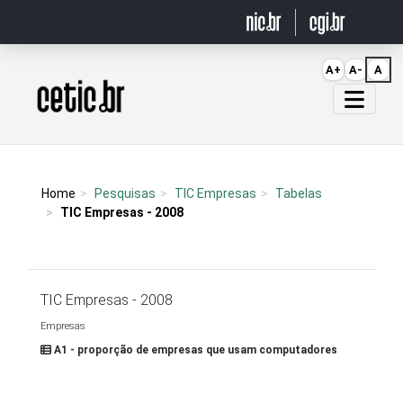
Ir para o conteúdo
A+
A-
A
Página inicial
Home
Pesquisas
TIC Empresas
Tabelas
TIC Empresas - 2008
TIC Empresas - 2008
Empresas
A1 - proporção de empresas que usam computadores