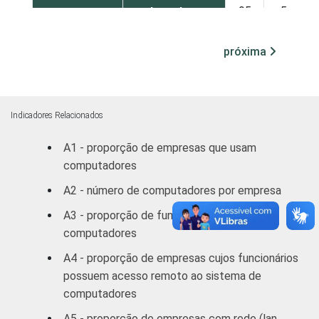
automotores,
95
5
objetos
pessoais e
próxima
domésticos
Alojamento e
78
22
Alimentação
Indicadores Relacionados
A1 - proporção de empresas que usam
Transporte,
computadores
armazenagem
97
3
e
A2 - número de computadores por empresa
comunicações
A3 - proporção de funcionários que usam
computadores
Atividades
imobiliárias,
A4 - proporção de empresas cujos funcionários
aluguéis e
possuem acesso remoto ao sistema de
94
6
serviços
computadores
prestados às
A5 - proporção de empresas com rede (lan,