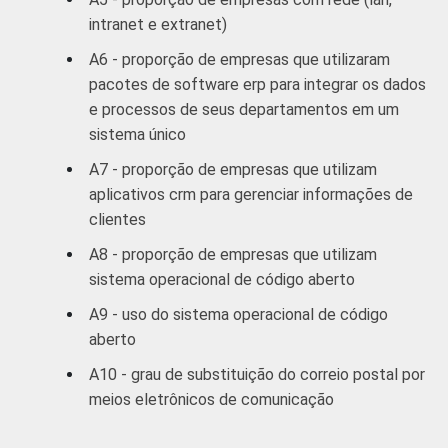
empresas
intranet e extranet)
Outros
89
11
A6 - proporção de empresas que utilizaram
serviços
pacotes de software erp para integrar os dados
coletivos
e processos de seus departamentos em um
sociais e
sistema único
2
pessoais
A7 - proporção de empresas que utilizam
aplicativos crm para gerenciar informações de
1
Base: 3.500 empresas com 10 ou mais
clientes
funcionários, que constituem os seguintes
segmentos da CNAE 1.0: seção D, F, G, H, I, K
A8 - proporção de empresas que utilizam
e a seção O sem os grupos 90 e 91.
sistema operacional de código aberto
Respostas referentes a outubro/novembro
A9 - uso do sistema operacional de código
de 2008.
aberto
2
A categoria "O - Outros serviços coletivos,
sociais e pessoais" não reúne os grupos 90-
A10 - grau de substituição do correio postal por
Limpeza urbana e esgoto e Atividades
meios eletrônicos de comunicação
relacionadas e 91 atividades associativas.
Veja a tabela de
erros estatísticos