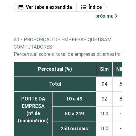
Ver tabela expandida
Índice
próxima
A1 - PROPORÇÃO DE EMPRESAS QUE USAM
COMPUTADORES
1
Percentual sobre o total de empresas da amostra
Percentual (%)
Sim
Não
Total
94
6
PORTE DA
10 a 49
92
8
EMPRESA
(nº de
50 a 249
100
-
funcionários)
250 ou mais
100
-