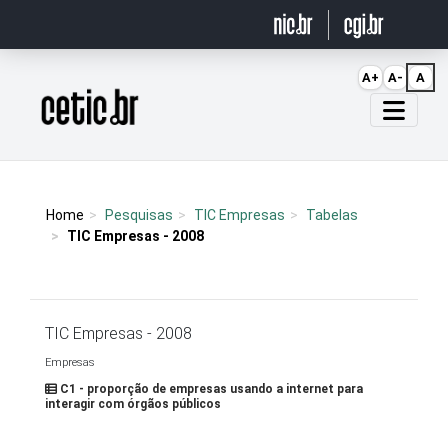
Ir para o conteúdo
A+
A-
A
Página inicial
Home
Pesquisas
TIC Empresas
Tabelas
TIC Empresas - 2008
TIC Empresas - 2008
Empresas
C1 - proporção de empresas usando a internet para
interagir com órgãos públicos