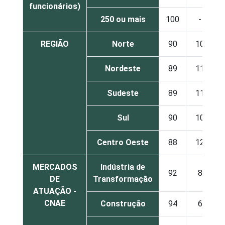
funcionários)
250 ou mais
100
-
REGIÃO
Norte
90
10
Nordeste
89
11
Sudeste
89
11
Sul
90
10
Centro Oeste
88
12
MERCADOS
Indústria de
92
8
DE
Transformação
ATUAÇÃO -
CNAE
Construção
94
6