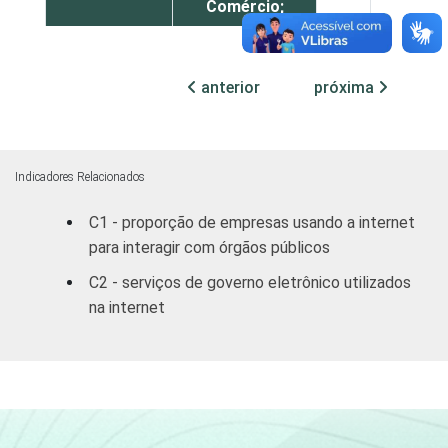
Comércio;
reparação de
veículos
automotores,
85
15
anterior
próxima
objetos
pessoais e
domésticos
Indicadores Relacionados
Alojamento e
85
15
C1 - proporção de empresas usando a internet
Alimentação
para interagir com órgãos públicos
Transporte,
C2 - serviços de governo eletrônico utilizados
armazenagem
na internet
92
8
e
comunicações
Atividades
imobiliárias,
aluguéis e