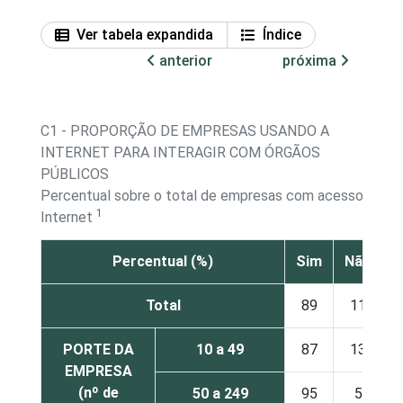
Ver tabela expandida
Índice
anterior
próxima
C1 - PROPORÇÃO DE EMPRESAS USANDO A
INTERNET PARA INTERAGIR COM ÓRGÃOS
PÚBLICOS
Percentual sobre o total de empresas com acesso à
1
Internet
Percentual (%)
Sim
Não
Total
89
11
PORTE DA
10 a 49
87
13
EMPRESA
(nº de
50 a 249
95
5