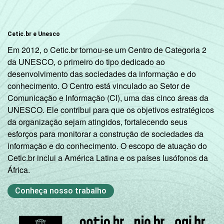
93
7
serviços
prestados às
empresas
Cetic.br e Unesco
Em 2012, o Cetic.br tornou-se um Centro de Categoria 2
Outros
80
20
da UNESCO, o primeiro do tipo dedicado ao
serviços
desenvolvimento das sociedades da informação e do
coletivos
conhecimento. O Centro está vinculado ao Setor de
sociais e
Comunicação e Informação (CI), uma das cinco áreas da
2
pessoais
UNESCO. Ele contribui para que os objetivos estratégicos
da organização sejam atingidos, fortalecendo seus
1
Base: 3.168 empresas com acesso à
esforços para monitorar a construção de sociedades da
Internet, com 10 ou mais funcionários, que
informação e do conhecimento. O escopo de atuação do
constituem os seguintes segmentos da
Cetic.br inclui a América Latina e os países lusófonos da
CNAE 1.0: seção D, F, G, H, I, K e a seção O
África.
sem os grupos 90 e 91. Respostas
Conheça nosso trabalho
referentes aos últimos doze meses.
2
A categoria "O - Outros serviços coletivos,
sociais e pessoais" não reúne os grupos 90-