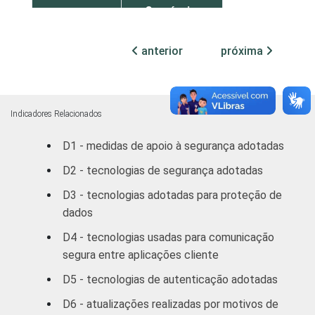
Comércio;
reparação de
veículos
anterior
próxima
automotores,
45
objetos
pessoais e
domésticos
Indicadores Relacionados
D1 - medidas de apoio à segurança adotadas
Alojamento e
45
Alimentação
D2 - tecnologias de segurança adotadas
D3 - tecnologias adotadas para proteção de
Transporte,
dados
armazenagem
50
e
D4 - tecnologias usadas para comunicação
comunicações
segura entre aplicações cliente
D5 - tecnologias de autenticação adotadas
Atividades
imobiliárias,
D6 - atualizações realizadas por motivos de