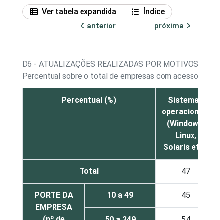
Ver tabela expandida
Índice
anterior
próxima
D6 - ATUALIZAÇÕES REALIZADAS POR MOTIVOS DE 
Percentual sobre o total de empresas com acesso à Int
Percentual (%)
Sistemas
operacionais
(Windows,
Linux,
Solaris etc.)
Total
47
PORTE DA
10 a 49
45
EMPRESA
(nº de
50 a 249
54