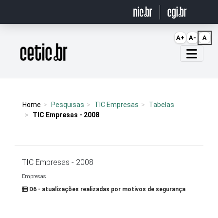
Ir para o conteúdo
A+
A-
A
Página inicial
Home
Pesquisas
TIC Empresas
Tabelas
TIC Empresas - 2008
TIC Empresas - 2008
Empresas
D6 - atualizações realizadas por motivos de segurança