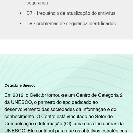
aluguéis e
segurança
59
serviços
D7 - freqüência de atualização do antivírus
prestados às
empresas
D8 - problemas de segurança identificados
Outros
48
serviços
coletivos
sociais e
3
pessoais
1
Base: 3.168 empresas com acesso à
Cetic.br e Unesco
Internet, com 10 ou mais funcionários, que
Em 2012, o Cetic.br tornou-se um Centro de Categoria 2
constituem os seguintes segmentos da
da UNESCO, o primeiro do tipo dedicado ao
CNAE 1.0: seção D, F, G, H, I, K e a seção O
desenvolvimento das sociedades da informação e do
sem os grupos 90 e 91. Respostas múltiplas
conhecimento. O Centro está vinculado ao Setor de
e estimuldas referentes aos últimos doze
Comunicação e Informação (CI), uma das cinco áreas da
meses.
UNESCO. Ele contribui para que os objetivos estratégicos
2
Não sabe / Não respondeu.