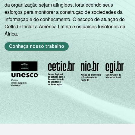
da organização sejam atingidos, fortalecendo seus
3
A categoria "O - Outros serviços coletivos,
esforços para monitorar a construção de sociedades da
sociais e pessoais" não reúne os grupos 90-
informação e do conhecimento. O escopo de atuação do
Limpeza urbana e esgoto e Atividades
Cetic.br inclui a América Latina e os países lusófonos da
relacionadas e 91 atividades associativas.
África.
Veja a tabela de
erros estatísticos
aproximados
para cada variável este
Conheça nosso trabalho
indicador.
Fonte: NIC.br - out/nov 2008