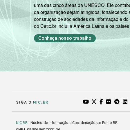
uma das cinco áreas da UNESCO. Ele contribui
da organização sejam atingidos, fortalecendo 
construção de sociedades da informação e do
do Cetic.br inclui a América Latina e os países
Conheça nosso trabalho
YOUTUBE DO NIC.BR
TWITTER DO NIC
FACEBOOK DO
FLICKR DO
TELEGR
LI
SIGA O
NIC.BR
NIC.BR
- Núcleo de Informação e Coordenação do Ponto BR
CNPJ: 05.506.560/0001-36