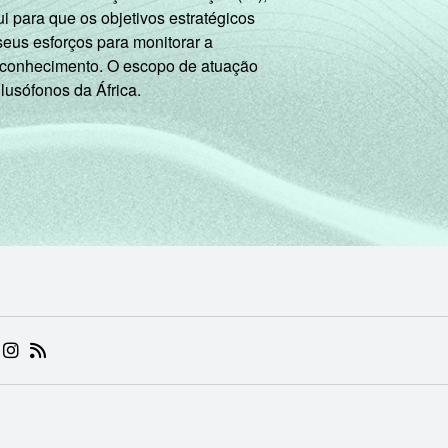
 para que os objetivos estratégicos
seus esforços para monitorar a
 conhecimento. O escopo de atuação
 lusófonos da África.
 (ABRE EM NOVA ABA)
.BR (ABRE EM NOVA ABA)
 NIC.BR (ABRE EM NOVA ABA)
 NIC.BR (ABRE EM NOVA ABA)
AM DO NIC.BR (ABRE EM NOVA ABA)
NKEDIN DO NIC.BR (ABRE EM NOVA ABA)
INSTAGRAM DO NIC.BR (ABRE EM NOVA ABA)
RSS DO NIC.BR (ABRE EM NOVA ABA)