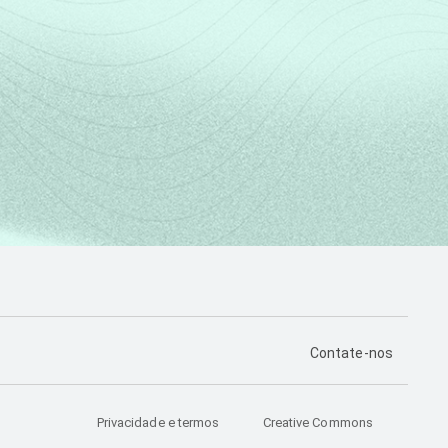
PÁGINA DE CONTA
Contate-nos
Privacidade e termos
Creative Commons