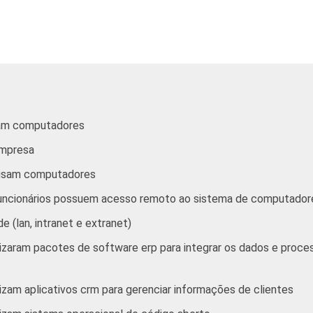
Atividades imobiliárias, aluguéis e
serviços prestados às empresas
3
Outros serviços coletivos sociais e pessoais
mputadores, com 10 ou mais funcionários, que constituem os se
0 e 91. Respostas referentes a agosto e outubro de 2009
sam computadores
empresa
tivos, sociais e pessoais" não reúne os grupos 90-Limpeza urban
e usam computadores
roximados
para cada variável este indicador.
funcionários possuem acesso remoto ao sistema de computador
 (lan, intranet e extranet)
lizaram pacotes de software erp para integrar os dados e pro
izam aplicativos crm para gerenciar informações de clientes