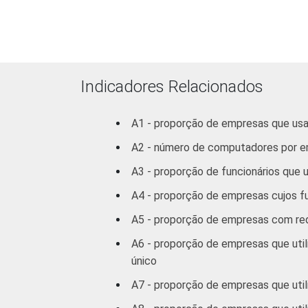
Indicadores Relacionados
1
Base: 3.586 empresas que utilizam co
G, H, I, K e a seção O sem os grupos 9
A1 - proporção de empresas que u
2
Não sabe / Não respondeu.
A2 - número de computadores por 
3
A categoria "O - Outros serviços cole
atividades associativas.
A3 - proporção de funcionários qu
Veja a tabela de
erros estatísticos ap
A4 - proporção de empresas cujos 
Fonte: NIC.br - out/nov 2009
A5 - proporção de empresas com rede
A6 - proporção de empresas que uti
único
A7 - proporção de empresas que util