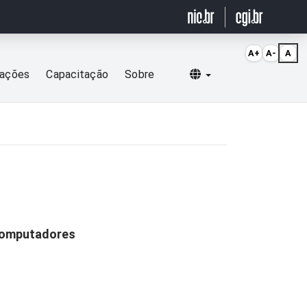
A+
A-
A
Selecionar idioma
cações
Capacitação
Sobre
 computadores