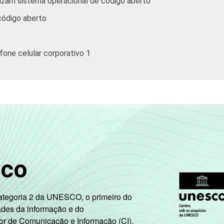
izam sistema operacional de código aberto
código aberto
efone celular corporativo 1
sco
Categoria 2 da UNESCO, o primeiro do
ades da informação e do
or de Comunicação e Informação (CI),