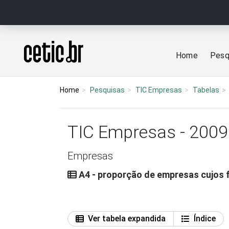
Ir para o conteúdo
Página inicial
Home
Pesq
Home
Pesquisas
TIC Empresas
Tabelas
TIC Empresas - 2009
Empresas
A4 - proporção de empresas cujos
Ver tabela expandida
Índice