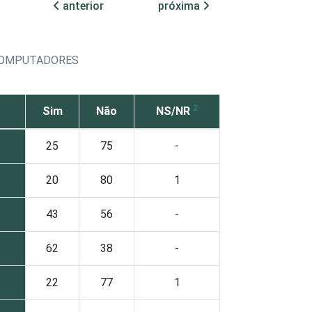
anterior
próxima
 COMPUTADORES
2
Sim
Não
NS/NR
25
75
-
20
80
1
43
56
-
62
38
-
22
77
1