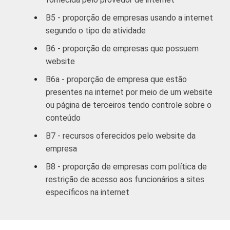
e
serviços
B5 - proporção de empresas usando a internet
complementares
segundo o tipo de atividade
B6 - proporção de empresas que possuem
Informação e
website
comunicação;
Artes, cultura,
B6a - proporção de empresa que estão
esporte
presentes na internet por meio de um website
99
-
e recreação;
ou página de terceiros tendo controle sobre o
Outras
conteúdo
atividades de
B7 - recursos oferecidos pelo website da
serviços
empresa
1
Base ponderada: 5.000 empresas com 10 ou
B8 - proporção de empresas com política de
mais funcionários, que constituem os
restrição de acesso aos funcionários a sites
seguintes segmentos da CNAE 2.0: seção C,
específicos na internet
F, G, H, I, J, L, M, N, R e S. Respostas
referentes aos meses de setembro a
dezembro de 2010