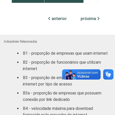
automotores e
motocicletas
anterior
próxima
Transporte,
armazenagem e
98
2
correio
Indicadores Relacionados
Alojamento e
82
7
B1 - proporção de empresas que usam internet
alimentação
B2 - proporção de funcionários que utilizam
Atividades
internet
imobiliárias;
B3 - proporção de empresas com acesso à
Atividades
internet por tipo de acesso
profissionais,
científicas e
B3a - proporção de empresas que possuem
técnicas;
92
3
conexão por link dedicado
Atividades
B4 - velocidade máxima para download
administrativas
fornecida pelo provedor de internet