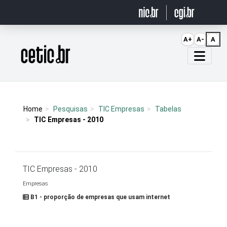
Ir para o conteúdo
A+
A-
A
Página inicial
Home
Pesquisas
TIC Empresas
Tabelas
TIC Empresas - 2010
TIC Empresas - 2010
Empresas
B1 - proporção de empresas que usam internet