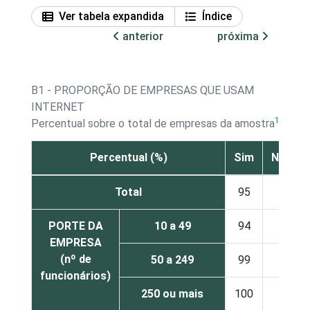
Ver tabela expandida
Índice
anterior
próxima
B1 - PROPORÇÃO DE EMPRESAS QUE USAM
INTERNET
1
Percentual sobre o total de empresas da amostra
Percentual (%)
Sim
Não
Total
95
3
PORTE DA
10 a 49
94
3
EMPRESA
(nº de
50 a 249
99
1
funcionários)
250 ou mais
100
-