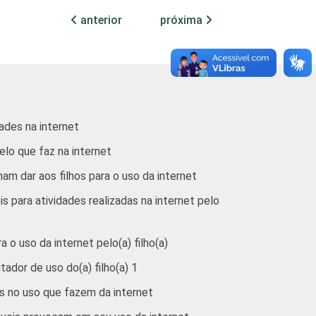
anterior
próxima
10
17
11
8
7
10
7
7
7
16
13
9
9
5
8
ades na internet
20
17
13
5
5
elo que faz na internet
m dar aos filhos para o uso da internet
20
20
14
8
8
 para atividades realizadas na internet pelo
26
14
11
4
9
o uso da internet pelo(a) filho(a)
15
10
8
8
14
ador de uso do(a) filho(a) 1
s no uso que fazem da internet
15
14
9
4
8