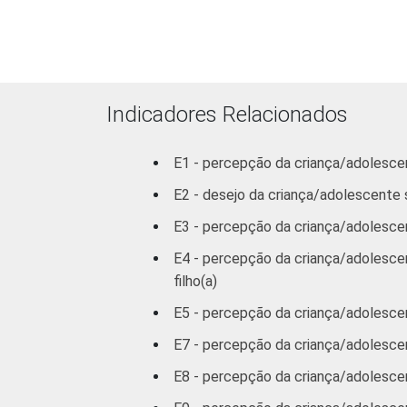
Médio ou
mais
FAIXA ETÁRIA
9-10
Indicadores Relacionados
11-12
E1 - percepção da criança/adolesce
13-14
E2 - desejo da criança/adolescente 
E3 - percepção da criança/adolescen
15-16
E4 - percepção da criança/adolescen
RENDA FAMILIAR
filho(a)
Até 1 SM
E5 - percepção da criança/adolescent
Mais de 1
E7 - percepção da criança/adolescen
SM até 2 SM
E8 - percepção da criança/adolescen
Mais de 2