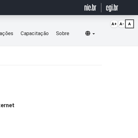
A+
A-
A
Selecionar idioma
cações
Capacitação
Sobre
ternet