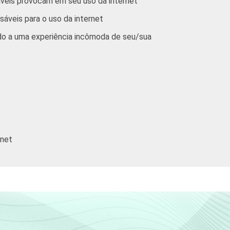
áveis provocam em seu uso da internet
áveis para o uso da internet
10
19
17
9
6
do a uma experiência incômoda de seu/sua
11
18
12
6
5
17
14
10
7
11
22
5
8
5
8
rnet