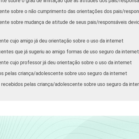
te sobre o grau de limitação que as atitudes dos pais/respons
ente sobre o não cumprimento das orientações dos pais/respons
66
57
33
19
ente sobre mudança de atitude de seus pais/responsáveis devi
67
57
33
16
nte cujo amigo já deu orientação sobre o uso da internet
entes que já sugeriu ao amigo formas de uso seguro da internet
56
53
34
22
nte cujo professor já deu orientação sobre o uso da internet
52
59
30
17
s pelas criança/adolescente sobre uso seguro da internet
s recebidos pelas criança/adolescente sobre uso seguro da inte
os entre abril a julho de 2012.