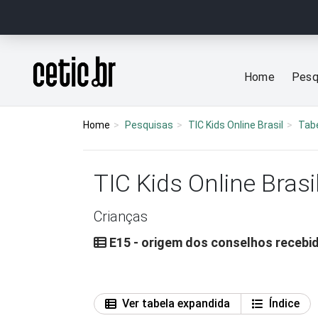
Ir para o conteúdo
Página inicial
Home
Pesq
Home
Pesquisas
TIC Kids Online Brasil
Tab
TIC Kids Online Brasi
Crianças
E15 - origem dos conselhos recebid
Ver tabela expandida
Índice