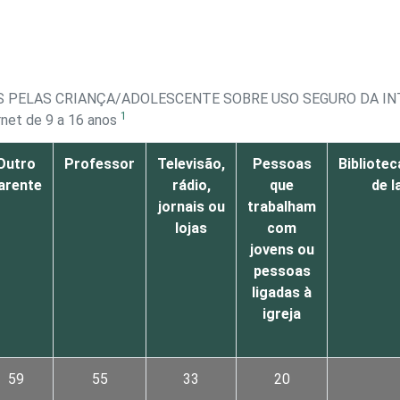
S PELAS CRIANÇA/ADOLESCENTE SOBRE USO SEGURO DA I
1
rnet de 9 a 16 anos
Outro
Professor
Televisão,
Pessoas
Bibliote
arente
rádio,
que
de 
jornais ou
trabalham
lojas
com
jovens ou
pessoas
ligadas à
igreja
59
55
33
20