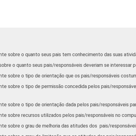
67
54
35
20
52
54
18
11
65
53
36
17
nte sobre o quanto seus pais tem conhecimento das suas ativid
65
54
39
26
sobre o quanto seus pais/responsáveis deveriam se interessar p
te sobre o tipo de orientação que os pais/responsáveis costuma
52
57
39
23
te sobre o tipo de permissão concedida pelos pais/responsáveis
50
53
37
27
e sobre o tipo de orientação dada pelos pais/responsáveis para 
57
53
31
17
te sobre recursos utilizados pelos pais/responsáveis no comput
te sobre o grau de melhoria das atitudes dos pais/responsávei
59
53
33
19