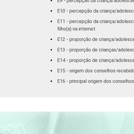
E9 - percepção da criança/adolescen
SM até 3 SM
E10 - percepção da criança/adolesc
Mais de 3
E11 - percepção da criança/adolesc
SM
filho(a) na internet
CLASSE SOCIAL
AB
E12 - proporção de criança/adolesce
E13 - proporção de crianças/adolesc
C
E14 - proporção de criança/adolesce
DE
E15 - origem dos conselhos recebido
E16 - principal origem dos conselho
1
Respostas estimuladas. Dados coletad