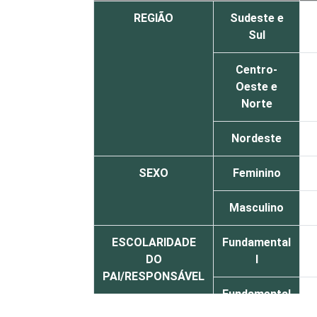
REGIÃO
Sudeste e
Sul
Centro-
Oeste e
Norte
Nordeste
SEXO
Feminino
Masculino
ESCOLARIDADE
Fundamental
DO
I
PAI/RESPONSÁVEL
Fundamental
II