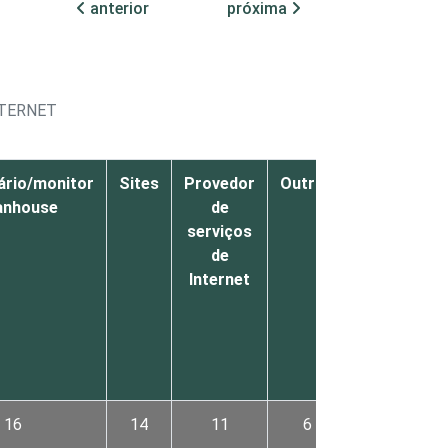
anterior
próxima
NTERNET
cário/monitor
Sites
Provedor
Outros
Eu nunca
lanhouse
de
recebi
serviços
qualquer
de
conselho
Internet
dessas
pessoas
ou
nesses
locais
16
14
11
6
9