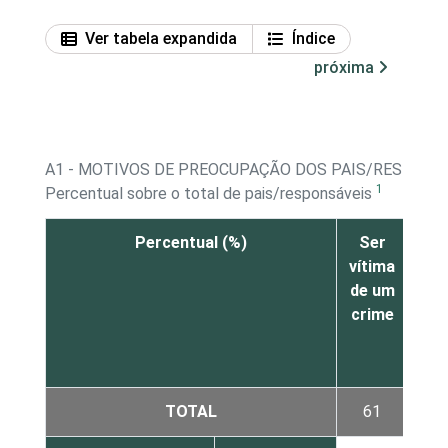
Ver tabela expandida
Índice
próxima
A1 - MOTIVOS DE PREOCUPAÇÃO DOS PAIS/RESPONSÁ
1
Percentual sobre o total de pais/responsáveis
Percentual (%)
Ser
Ab
vítima
b
de um
alc
crime
dr
TOTAL
61