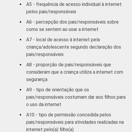
A5 - frequência de acesso individual à internet
pelos pais/responsáveis
Mais de 3SM
73
A6 - percepção dos pais/responsáveis sobre
CLASSE SOCIAL
AB
65
como se sentem ao usar a internet
A7 - local de acesso à internet pela
C
61
criança/adolescente segundo declaração dos
pais/responsáveis
DE
49
A8 - proporção de pais/responsáveis que
1
Respostas múltiplas e estimuladas. Dados
consideram que a criança utiliza a internet com
coletados entre abril e julho de 2012.
segurança
A9 - tipo de orientação que os
pais/responsáveis costumam dar aos filhos para
o uso da internet
A10 - tipo de permissão concedida pelos
pais/responsáveis para atividades realizadas na
internet pelo(a) filho(a)