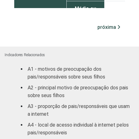
Médio ou
64
mais
próxima
FAIXA ETÁRIA
9-10
59
DO(A) FILHO(A)
11-12
63
Indicadores Relacionados
13-14
58
A1 - motivos de preocupação dos
pais/responsáveis sobre seus filhos
15-16
61
A2 - principal motivo de preocupação dos pais
RENDA FAMILIAR
Até 1 SM
52
sobre seus filhos
A3 - proporção de pais/responsáveis que usam
Mais de 1
61
a internet
SM até 2 SM
A4 - local de acesso individual à internet pelos
Mais de 2
pais/responsáveis
55
SM até 3 SM