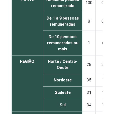
100
0
remunerada
De 1 a 9 pessoas
8
0
remuneradas
De 10 pessoas
remuneradas ou
1
4
mais
REGIÃO
Norte / Centro-
28
2
Oeste
Nordeste
35
1
Sudeste
31
1
Sul
34
1