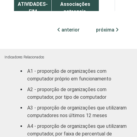
ATIVIDADES-
Associações
FIM
patronais,
15
1
profissionais e
sindicais
anterior
próxima
Educação, lazer
39
2
e cultura
Indicadores Relacionados
Desenvolvimento
e defesa de
34
1
A1 - proporção de organizações com
direitos
computador próprio em funcionamento
A2 - proporção de organizações com
Religião
31
1
computador, por tipo de computador
A3 - proporção de organizações que utilizaram
Outros
36
1
computadores nos últimos 12 meses
1
Base: 2.551 organizações sem fins
A4 - proporção de organizações que utilizaram
lucrativos que declararam ter acesso à
computador, por faixa de percentual de