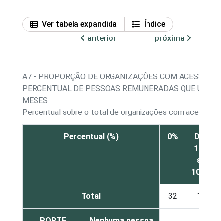
Ver tabela expandida
Índice
anterior
próxima
A7 - PROPORÇÃO DE ORGANIZAÇÕES COM ACESSO À I
PERCENTUAL DE PESSOAS REMUNERADAS QUE UTILI
MESES
Percentual sobre o total de organizações com acesso à 
Percentual (%)
0%
De
1%
a
10%
Total
32
1
PORTE
Nenhuma pessoa