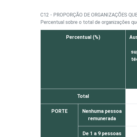
C12 - PROPORÇÃO DE ORGANIZAÇÕES QU
Percentual sobre o total de organizações 
Percentual (%)
Au
su
té
Total
PORTE
Nenhuma pessoa
remunerada
De 1 a 9 pessoas