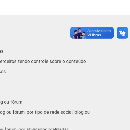
43
58
40
33
58
44
es
terceiros tendo controle sobre o conteúdo
27
50
36
ses
36
59
42
ere apenas aos resultados da alternativa
og ou fórum
g ou fórum, por tipo de rede social, blog ou
u fórum, por atividades realizadas