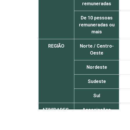
remuneradas
De 10 pessoas
remuneradas ou
mais
REGIÃO
Norte / Centro-
Oeste
Nordeste
Sudeste
Sul
ATIVIDADES-
Associações
FIM
patronais,
profissionais e