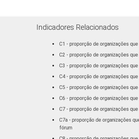
sindicais
Educação, lazer
e cultura
Indicadores Relacionados
Desenvolvimento
C1 - proporção de organizações que
e defesa de
direitos
C2 - proporção de organizações que
C3 - proporção de organizações que
Religião
C4 - proporção de organizações qu
Outros
C5 - proporção de organizações que
C6 - proporção de organizações que
1
Base: 2.288 organizações sem fins lu
"sim". Dados coletados entre outubro 
C7 - proporção de organizações que 
Fonte: NIC.br - out/2012 a mar/2013
C7a - proporção de organizações que 
fórum
C8 - proporção de organizações que e