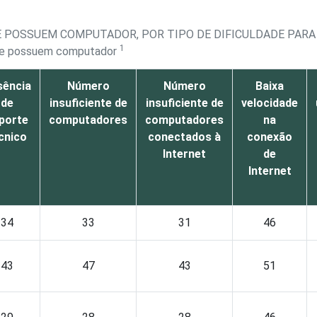
E POSSUEM COMPUTADOR, POR TIPO DE DIFICULDADE PARA
1
que possuem computador
sência
Número
Número
Baixa
de
insuficiente de
insuficiente de
velocidade
porte
computadores
computadores
na
cnico
conectados à
conexão
Internet
de
Internet
34
33
31
46
43
47
43
51