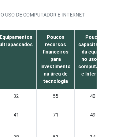
 O USO DE COMPUTADOR E INTERNET
Equipamentos
Poucos
Pouca
ultrapassados
recursos
capacitação
financeiros
da equipe
para
no uso de
investimento
computador
na área de
e Internet
tecnologia
32
55
40
41
71
49