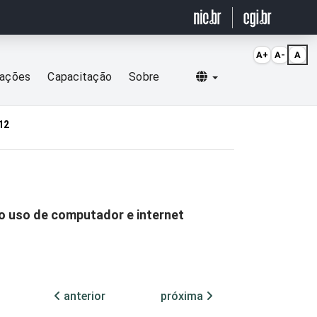
A+
A-
A
Selecionar idioma
cações
Capacitação
Sobre
12
o uso de computador e internet
anterior
próxima