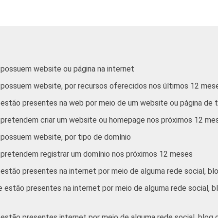
34
38
33
48
 possuem website ou página na internet
38
37
36
48
 possuem website, por recursos oferecidos nos últimos 12 mes
 estão presentes na web por meio de um website ou página de 
24
26
26
39
e pretendem criar um website ou homepage nos próximos 12 me
40
37
36
51
 possuem website, por tipo de domínio
 pretendem registrar um domínio nos próximos 12 meses
crativos que possuem computador. Cada item apresentado se ref
de 2012 e março de 2013. Respostas estimuladas e rodiziadas.
estão presentes na internet por meio de alguma rede social, bl
estão presentes na internet por meio de alguma rede social, blo
stão presentes internet por meio de alguma rede social, blog o