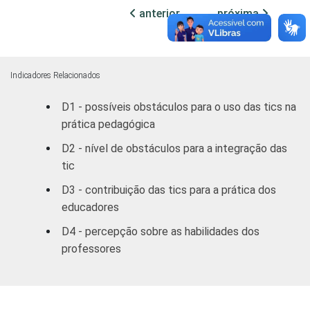
RENDA
Até 3 SM
3,7
22
anterior
próxima
PESSOAL
De 3 a 5
3,8
18
SM
Indicadores Relacionados
Mais de 5
4,0
10
D1 - possíveis obstáculos para o uso das tics na
SM
prática pedagógica
REGIÃO
Norte /
D2 - nível de obstáculos para a integração das
Centro
3,7
16
tic
Oeste
D3 - contribuição das tics para a prática dos
educadores
D4 - percepção sobre as habilidades dos
professores