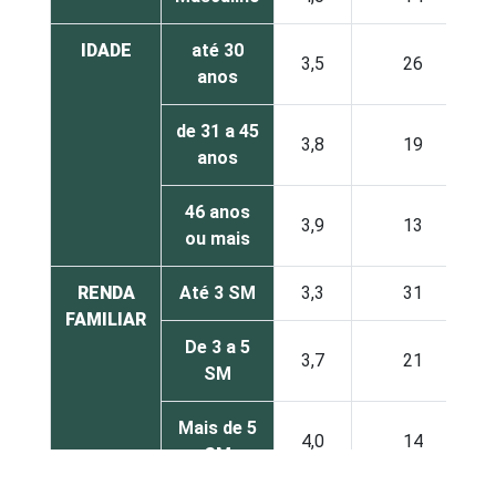
IDADE
até 30
3,5
26
anos
de 31 a 45
3,8
19
anos
46 anos
3,9
13
ou mais
RENDA
Até 3 SM
3,3
31
FAMILIAR
De 3 a 5
3,7
21
SM
Mais de 5
4,0
14
SM