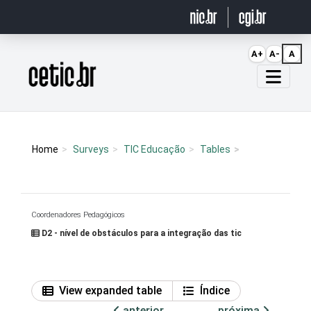
Ir para o conteúdo
A+
A-
A
Página inicial
Home
Surveys
TIC Educação
Tables
Coordenadores Pedagógicos
D2 - nível de obstáculos para a integração das tic
View expanded table
Índice
anterior
próxima