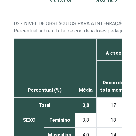
D2 - NÍVEL DE OBSTÁCULOS PARA A INTEGRAÇÃO DAS
Percentual sobre o total de coordenadores pedagógico
A escola em 
Discordo
Percentual (%)
Média
totalmente
Total
3,8
17
SEXO
Feminino
3,8
18
Masculino
4,0
14