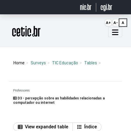
Ir para o conteúdo
A+
A-
A
Página inicial
Home
Surveys
TIC Educação
Tables
Professores
D3 - percepção sobre as habilidades relacionadas a
computador ou internet
View expanded table
Índice