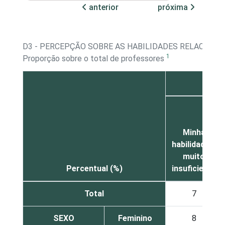
anterior
próxima
D3 - PERCEPÇÃO SOBRE AS HABILIDADES RELACION
1
Proporção sobre o total de professores
Minha
habilidade é
muito
Percentual (%)
insuficiente
Total
7
SEXO
Feminino
8