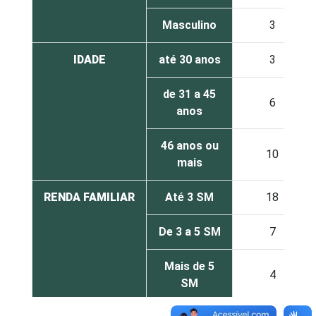
Masculino
3
IDADE
até 30 anos
3
de 31 a 45
6
anos
46 anos ou
10
mais
RENDA FAMILIAR
Até 3 SM
18
De 3 a 5 SM
7
Mais de 5
4
SM