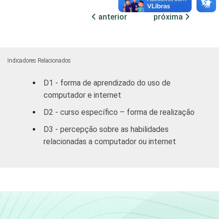
RENDA PESSOAL
Até 3 SM
11
anterior
próxima
De 3 a 5 SM
5
Mais de 5
2
SM
Indicadores Relacionados
D1 - forma de aprendizado do uso de
REGIÃO
Norte /
computador e internet
Centro
8
Oeste
D2 - curso específico – forma de realização
D3 - percepção sobre as habilidades
Nordeste
11
relacionadas a computador ou internet
Sudeste
4
Sul
4
DEPENDÊNCIA
Municipal
9
ADMINISTRATIVA