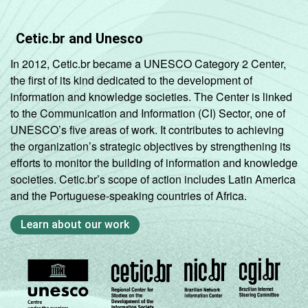
Estadual
4
Cetic.br and Unesco
SÉRIE
4ª série / 5º
In 2012, Cetic.br became a UNESCO Category 2 Center,
ano do
10
the first of its kind dedicated to the development of
Ensino
information and knowledge societies. The Center is linked
Fundamental
to the Communication and Information (CI) Sector, one of
UNESCO’s five areas of work. It contributes to achieving
8ª série / 9º
the organization’s strategic objectives by strengthening its
ano do
8
efforts to monitor the building of information and knowledge
Ensino
societies. Cetic.br’s scope of action includes Latin America
Fundamental
and the Portuguese-speaking countries of Africa.
2º ano do
Learn about our work
Ensino
2
Médio
COMPUTADOR
Tem
6
INSTALADO NO