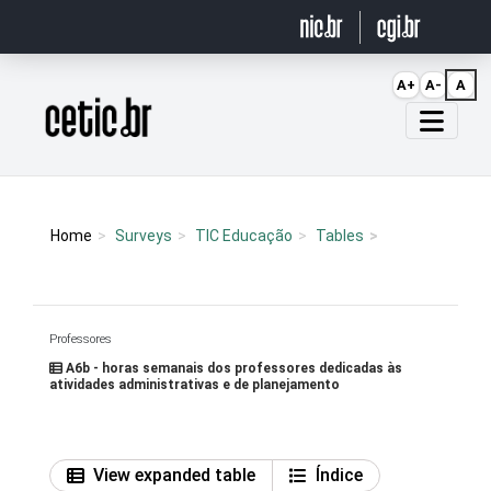
Ir para o conteúdo
A+
A-
A
Página inicial
Home
Surveys
TIC Educação
Tables
Professores
A6b - horas semanais dos professores dedicadas às
atividades administrativas e de planejamento
View expanded table
Índice