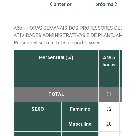
anterior
próxima
A6b - HORAS SEMANAIS DOS PROFESSORES DEDICAD
ATIVIDADES ADMINISTRATIVAS E DE PLANEJAMENTO
1
Percentual sobre o total de professores
Percentual (%)
Até 5
De 6
horas
a 10
hora
TOTAL
31
40
SEXO
Feminino
32
40
Masculino
28
40