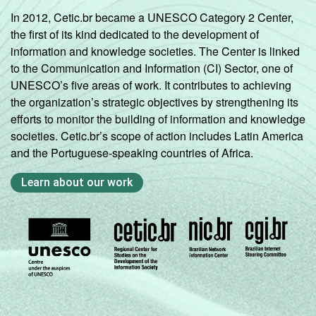
2º ano do
In 2012, Cetic.br became a UNESCO Category 2 Center,
Ensino
26
41
the first of its kind dedicated to the development of
Médio
information and knowledge societies. The Center is linked
to the Communication and Information (CI) Sector, one of
COMPUTADOR
Tem
31
41
UNESCO’s five areas of work. It contributes to achieving
INSTALADO NO
the organization’s strategic objectives by strengthening its
LABORATÓRIO
Não tem
efforts to monitor the building of information and knowledge
31
37
DE INFORMÁTICA
societies. Cetic.br’s scope of action includes Latin America
and the Portuguese-speaking countries of Africa.
INTERNET
Tem
31
41
INSTALADA NO
Learn about our work
LABORATÓRIO
Não tem
31
39
DE INFORMÁTICA
1
Base: 1 822 professores.
Fonte: NIC.br - out/dez 2011