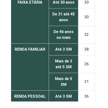
FAIXA ETÁRIA
Até 30 anos
30
43
De 31 até 45
30
40
anos
De 46 anos
32
38
ou mais
RENDA FAMILIAR
Até 3 SM
38
40
Mais de 3
26
42
até 5 SM
Mais de 5
31
40
SM
RENDA PESSOAL
Até 3 SM
36
41