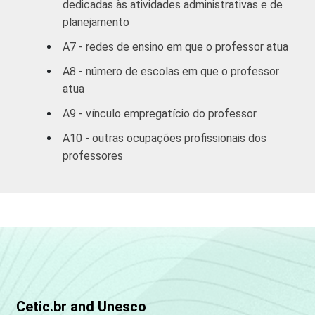
dedicadas às atividades administrativas e de
Pública
26
45
planejamento
Estadual
A7 - redes de ensino em que o professor atua
Total &#151;
30
42
A8 - número de escolas em que o professor
Públicas
atua
A9 - vínculo empregatício do professor
Particular
32
36
A10 - outras ocupações profissionais dos
SÉRIE
4ª série / 5º
professores
ano do
36
38
Ensino
Fundamental
8ª série / 9º
ano do
33
40
Ensino
Fundamental
Cetic.br and Unesco