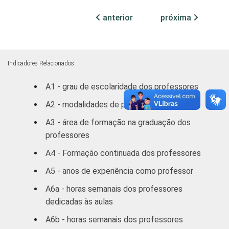
Mais de 3
25
41
até 5 SM
anterior
próxima
Mais de 5
30
39
SM
Indicadores Relacionados
REGIÃO
Norte /
A1 - grau de escolaridade dos professores
Centro-
26
39
Oeste
A2 - modalidades de pós
A3 - área de formação na graduação dos
Nordeste
27
38
professores
Sudeste
35
41
A4 - Formação continuada dos professores
A5 - anos de experiência como professor
Sul
36
45
A6a - horas semanais dos professores
DEPENDÊNCIA
Pública
dedicadas às aulas
34
39
ADMINISTRATIVA
Municipal
A6b - horas semanais dos professores