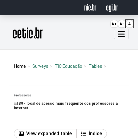
Ir para o conteúdo
A+
A-
A
Página inicial
Home
Surveys
TIC Educação
Tables
Professores
B9 - local de acesso mais frequente dos professores à
internet
View expanded table
Índice