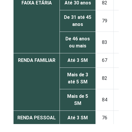
FAIXA ETÁRIA
Até 30 anos
82
10
De 31 até 45
79
14
anos
De 46 anos
83
12
ou mais
RENDA FAMILIAR
Até 3 SM
67
18
Mais de 3
82
11
até 5 SM
Mais de 5
84
13
SM
RENDA PESSOAL
Até 3 SM
76
14