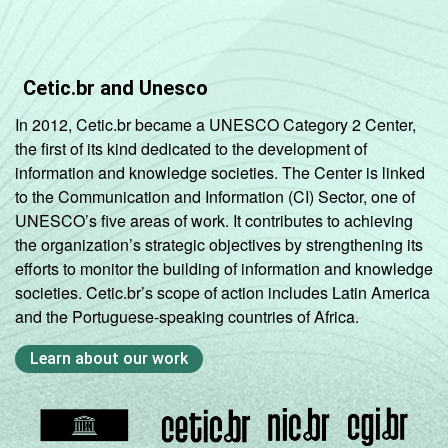
2º ano do
Ensino
83
14
Médio
Cetic.br and Unesco
COMPUTADOR
Tem
81
14
In 2012, Cetic.br became a UNESCO Category 2 Center,
INSTALADO NO
the first of its kind dedicated to the development of
LABORATÓRIO
Não tem
80
10
information and knowledge societies. The Center is linked
DE INFORMÁTICA
to the Communication and Information (CI) Sector, one of
UNESCO’s five areas of work. It contributes to achieving
INTERNET
Tem
81
15
the organization’s strategic objectives by strengthening its
INSTALADA NO
efforts to monitor the building of information and knowledge
LABORATÓRIO
Não tem
81
8
societies. Cetic.br’s scope of action includes Latin America
DE INFORMÁTICA
and the Portuguese-speaking countries of Africa.
1
Base: 1 776 professores que utilizaram a
Learn about our work
Internet nos últimos 3 meses. Respostas
estimuladas e rodiziadas.
Fonte: NIC.br - out/dez 2011