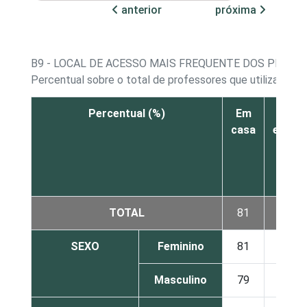
anterior
próxima
B9 - LOCAL DE ACESSO MAIS FREQUENTE DOS PROFE
Percentual sobre o total de professores que utilizaram 
Percentual (%)
Em
Na
casa
escola
TOTAL
81
13
SEXO
Feminino
81
12
Masculino
79
15