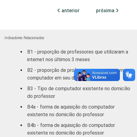
Mais de 3
85
11
até 5 SM
anterior
próxima
Mais de 5
82
15
SM
Indicadores Relacionados
REGIÃO
Norte /
B1 - proporção de professores que utilizaram a
Centro-
77
16
internet nos últimos 3 meses
Oeste
B2 - proporção de professores que possuem
Nordeste
77
11
computador em seu domicílio
B3 - Tipo de computador existente no domicílio
Sudeste
85
13
do professor
Sul
81
15
B4a - forma de aquisição do computador
existente no domicílio do professor
DEPENDÊNCIA
Pública
76
14
B4b - forma de aquisição do computador
ADMINISTRATIVA
Municipal
existente no domicílio do professor