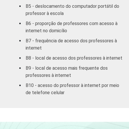
Pública
B5 - deslocamento do computador portátil do
84
13
Estadual
professor à escola
B6 - proporção de professores com acesso à
Total &#151;
80
13
internet no domicílio
Públicas
B7 - frequência de acesso dos professores à
Particular
83
12
internet
B8 - local de acesso dos professores à internet
SÉRIE
4ª série / 5º
ano do
B9 - local de acesso mais frequente dos
79
13
Ensino
professores à internet
Fundamental
B10 - acesso do professor à internet por meio
de telefone celular
8ª série / 9º
ano do
81
11
Ensino
Fundamental