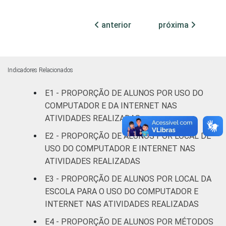
Total —
80
Públicas
anterior
próxima
Particular
82
SÉRIE
4ª série / 5º
Indicadores Relacionados
ano do
85
E1 - PROPORÇÃO DE ALUNOS POR USO DO
Ensino
COMPUTADOR E DA INTERNET NAS
Fundamental
ATIVIDADES REALIZADAS
8ª série / 9º
E2 - PROPORÇÃO DE ALUNOS POR LOCAL DE
ano do
USO DO COMPUTADOR E INTERNET NAS
82
Ensino
ATIVIDADES REALIZADAS
Fundamental
E3 - PROPORÇÃO DE ALUNOS POR LOCAL DA
ESCOLA PARA O USO DO COMPUTADOR E
2º ano do
Ensino
72
INTERNET NAS ATIVIDADES REALIZADAS
Médio
E4 - PROPORÇÃO DE ALUNOS POR MÉTODOS