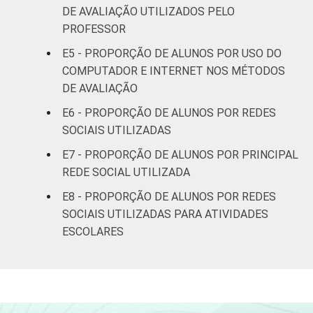
DE AVALIAÇÃO UTILIZADOS PELO
¹ Base: 4015 alunos que já realizaram alguma
PROFESSOR
atividade envolvendo o uso de computador e
E5 - PROPORÇÃO DE ALUNOS POR USO DO
Internet na escola. Respostas estimuladas.
COMPUTADOR E INTERNET NOS MÉTODOS
Cada item apresentado se refere apenas aos
DE AVALIAÇÃO
resultados da alternativa "sim". Dados
coletados entre setembro e dezembro de
E6 - PROPORÇÃO DE ALUNOS POR REDES
2013.
SOCIAIS UTILIZADAS
Fonte: NIC.br - set 2013 / dez 2013
E7 - PROPORÇÃO DE ALUNOS POR PRINCIPAL
REDE SOCIAL UTILIZADA
E8 - PROPORÇÃO DE ALUNOS POR REDES
SOCIAIS UTILIZADAS PARA ATIVIDADES
ESCOLARES