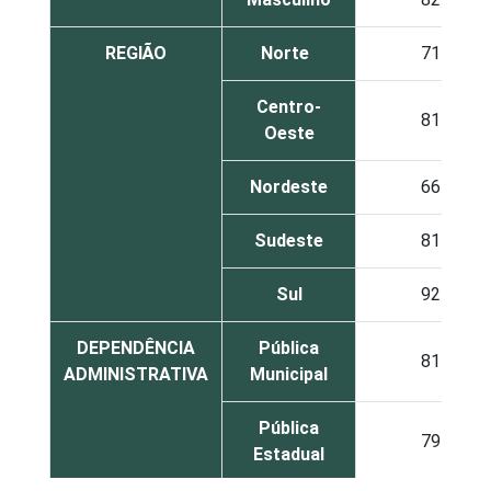
REGIÃO
Norte
71
Centro-
81
Oeste
Nordeste
66
Sudeste
81
Sul
92
DEPENDÊNCIA
Pública
81
ADMINISTRATIVA
Municipal
Pública
79
Estadual