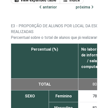
View expanded table
Índice
anterior
próxima
E3 - PROPORÇÃO DE ALUNOS POR LOCAL DA ESCOLA 
REALIZADAS
Percentual sobre o total de alunos que já realizaram al
Percentual (%)
No laboratório
de informática
/ sala de
computadores
TOTAL
80
SEXO
Feminino
78
Masculino
82