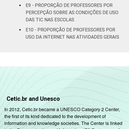
E9 - PROPORÇÃO DE PROFESSORES POR
Ensino
85
15
PERCEPÇÃO SOBRE AS CONDIÇÕES DE USO
Médio
DAS TIC NAS ESCOLAS
¹ Base: 1987 professores. Dados coletados
E10 - PROPORÇÃO DE PROFESSORES POR
entre setembro e dezembro de 2013.
USO DA INTERNET NAS ATIVIDADES GERAIS
Fonte: NIC.br - set 2013 / dez 2013
Cetic.br and Unesco
In 2012, Cetic.br became a UNESCO Category 2 Center,
the first of its kind dedicated to the development of
information and knowledge societies. The Center is linked