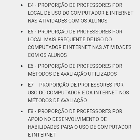
Pública
E4 - PROPORÇÃO DE PROFESSORES POR
79
21
Estadual
LOCAL DE USO DO COMPUTADOR E INTERNET
NAS ATIVIDADES COM OS ALUNOS
Total —
76
24
E5 - PROPORÇÃO DE PROFESSORES POR
Públicas
LOCAL MAIS FREQUENTE DE USO DO
COMPUTADOR E INTERNET NAS ATIVIDADES
Particular
85
15
COM OS ALUNOS
SÉRIE
4ª série / 5º
E6 - PROPORÇÃO DE PROFESSORES POR
ano do
MÉTODOS DE AVALIAÇÃO UTILIZADOS
70
30
Ensino
E7 - PROPORÇÃO DE PROFESSORES POR
Fundamental
USO DO COMPUTADOR E DA INTERNET NOS
MÉTODOS DE AVALIAÇÃO
8ª série / 9º
ano do
E8 - PROPORÇÃO DE PROFESSORES POR
78
22
Ensino
APOIO NO DESENVOLVIMENTO DE
Fundamental
HABILIDADES PARA O USO DE COMPUTADOR
E INTERNET
2º ano do