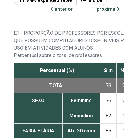
View expanded table
Índice
anterior
próxima
E1 - PROPORÇÃO DE PROFESSORES POR ESCOLAS
QUE POSSUEM COMPUTADORES DISPONÍVEIS PARA
USO EM ATIVIDADES COM ALUNOS
Percentual sobre o total de professores¹
Percentual (%)
Sim
Não
TOTAL
78
22
SEXO
Feminino
76
24
Masculino
82
18
FAIXA ETÁRIA
Até 30 anos
85
15