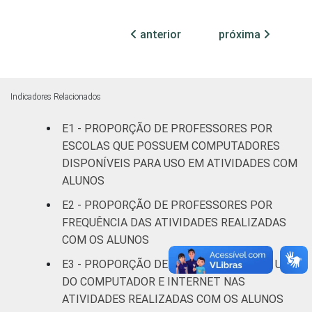
Mais de 5
anterior
próxima
83
17
SM
REGIÃO
Norte
67
33
Indicadores Relacionados
Centro-
78
22
E1 - PROPORÇÃO DE PROFESSORES POR
Oeste
ESCOLAS QUE POSSUEM COMPUTADORES
DISPONÍVEIS PARA USO EM ATIVIDADES COM
Nordeste
63
37
ALUNOS
Sudeste
80
20
E2 - PROPORÇÃO DE PROFESSORES POR
FREQUÊNCIA DAS ATIVIDADES REALIZADAS
Sul
93
7
COM OS ALUNOS
E3 - PROPORÇÃO DE PROFESSORES POR USO
DEPENDÊNCIA
Pública
68
32
DO COMPUTADOR E INTERNET NAS
ADMINISTRATIVA
Municipal
ATIVIDADES REALIZADAS COM OS ALUNOS