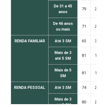
De 31 a 45
79
21
anos
De 46 anos
71
29
ou mais
RENDA FAMILIAR
Até 3 SM
65
35
Mais de 3
81
19
até 5 SM
Mais de 5
81
19
SM
RENDA PESSOAL
Até 3 SM
74
26
Mais de 3
80
20
até 5 SM