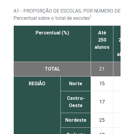
A1 - PROPORÇÃO DE ESCOLAS, POR NÚMERO DE ALU
1
Percentual sobre o total de escolas
Percentual (%)
Até
De
250
251 a
alunos
500
alunos
TOTAL
21
32
REGIÃO
Norte
15
29
Centro-
17
33
Oeste
Nordeste
25
38