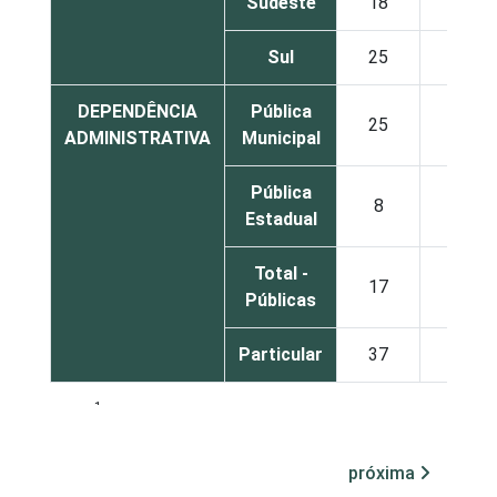
Sudeste
18
26
Sul
25
39
DEPENDÊNCIA
Pública
25
35
ADMINISTRATIVA
Municipal
Pública
8
27
Estadual
Total -
17
31
Públicas
Particular
37
37
1
Base: 930 escolas. Dados coletados entre
setembro de 2014 e março de 2015.
Fonte: NIC.br - set 2014 / mar 2015
próxima