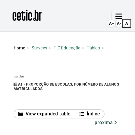
Ir para o conteúdo
Página inicial
A+
A-
A
Home
Surveys
TIC Educação
Tables
Escolas
A1 - PROPORÇÃO DE ESCOLAS, POR NÚMERO DE ALUNOS
MATRICULADOS
View expanded table
Índice
próxima