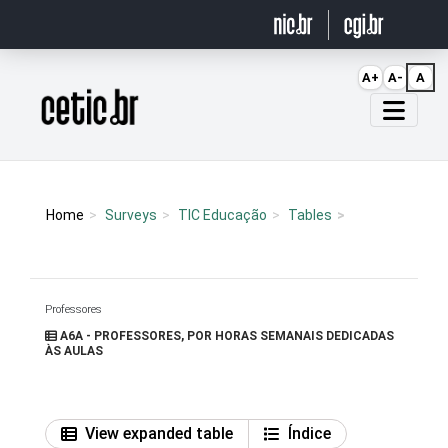
Ir para o conteúdo
A+
A-
A
Página inicial
Home
Surveys
TIC Educação
Tables
Professores
A6A - PROFESSORES, POR HORAS SEMANAIS DEDICADAS
ÀS AULAS
View expanded table
Índice