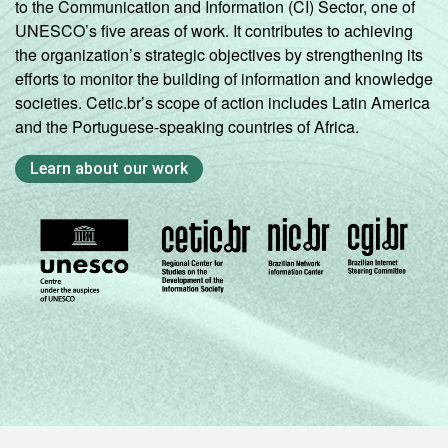
to the Communication and Information (CI) Sector, one of
UNESCO’s five areas of work. It contributes to achieving
2º ano do
the organization’s strategic objectives by strengthening its
Ensino
17
44
1
efforts to monitor the building of information and knowledge
Médio
societies. Cetic.br’s scope of action includes Latin America
and the Portuguese-speaking countries of Africa.
Fonte: CGI.br/NIC.br, Centro Regional de
Estudos para Desenvolvimento da
Learn about our work
Sociedade da Informação (Cetic.br),
Pesquisa sobre o uso das Tecnologias de
Informação e Comunicação nas escolas
brasileiras - TIC Educação 2016