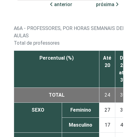
anterior
próxima
A6A - PROFESSORES, POR HORAS SEMANAIS DEDICAD
AULAS
Total de professores
Percentual (%)
Até
De
4
20
21
até
39
TOTAL
24
39
1
SEXO
Feminino
27
39
1
Masculino
17
40
1