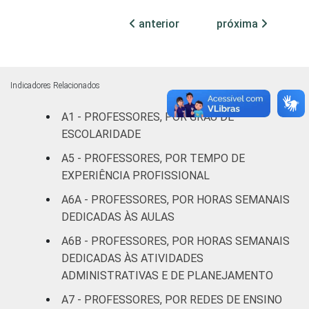
Mais de 3
14
46
1
até 5 SM
anterior
próxima
Mais de 5
9
41
1
SM
Indicadores Relacionados
REGIÃO
Norte
25
27
2
A1 - PROFESSORES, POR GRAU DE
ESCOLARIDADE
Centro-
19
42
1
Oeste
A5 - PROFESSORES, POR TEMPO DE
EXPERIÊNCIA PROFISSIONAL
Nordeste
29
32
2
A6A - PROFESSORES, POR HORAS SEMANAIS
DEDICADAS ÀS AULAS
Sudeste
25
43
1
A6B - PROFESSORES, POR HORAS SEMANAIS
Sul
17
45
2
DEDICADAS ÀS ATIVIDADES
ADMINISTRATIVAS E DE PLANEJAMENTO
DEPENDÊNCIA
Pública
24
39
2
A7 - PROFESSORES, POR REDES DE ENSINO
ADMINISTRATIVA
Municipal