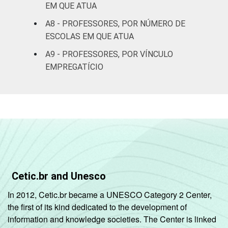
EM QUE ATUA
Pública
A8 - PROFESSORES, POR NÚMERO DE
19
43
1
Estadual
ESCOLAS EM QUE ATUA
A9 - PROFESSORES, POR VÍNCULO
Total -
21
41
1
EMPREGATÍCIO
Públicas
Particular
37
31
1
SÉRIE
4ª série/5º
ano do
34
30
2
Ensino
Fundamental
Cetic.br and Unesco
8ª série/9º
In 2012, Cetic.br became a UNESCO Category 2 Center,
ano do
20
45
1
the first of its kind dedicated to the development of
Ensino
information and knowledge societies. The Center is linked
Fundamental