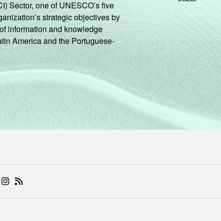
CI) Sector, one of UNESCO’s five
96
92
88
88
64
ganization’s strategic objectives by
ng of information and knowledge
Latin America and the Portuguese-
98
94
94
85
69
97
93
91
86
67
100
99
91
89
66
97
94
85
90
64
 (ABRE EM NOVA ABA)
.BR (ABRE EM NOVA ABA)
 NIC.BR (ABRE EM NOVA ABA)
 NIC.BR (ABRE EM NOVA ABA)
AM DO NIC.BR (ABRE EM NOVA ABA)
NKEDIN DO NIC.BR (ABRE EM NOVA ABA)
INSTAGRAM DO NIC.BR (ABRE EM NOVA ABA)
RSS DO NIC.BR (ABRE EM NOVA ABA)
98
96
96
88
66