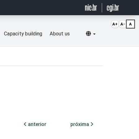
A+
A-
A
Selecionar idioma
Capacity building
About us
anterior
próxima