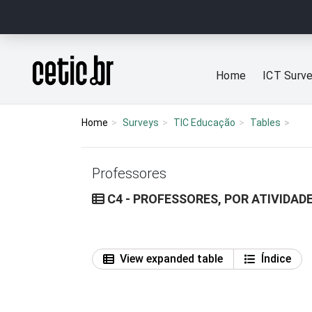
Ir para o conteúdo
Página inicial
Home
ICT Surv
Home
Surveys
TIC Educação
Tables
Professores
C4 - PROFESSORES, POR ATIVIDAD
View expanded table
Índice