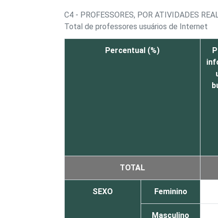
C4 - PROFESSORES, POR ATIVIDADES REA
Total de professores usuários de Internet
Percentual (%)
P
in
b
TOTAL
SEXO
Feminino
Masculino