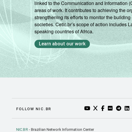
DEPENDÊNCIA
Pública
linked to the Communication and Information (
ADMINISTRATIVA
Municipal
areas of work. It contributes to achieving the or
strengthening its efforts to monitor the buildi
Pública
societies. Cetic.br’s scope of action includes 
Estadual
speaking countries of Africa.
Total -
Learn about our work
Públicas
Particular
SÉRIE
4ª série/5º
ano do
Ensino
Fundamental
YOUTUBE DO NIC.BR
TWITTER DO NIC
FACEBOOK DO
FLICKR DO
TELEGR
LI
FOLLOW NIC.BR
8ª série/9º
ano do
Ensino
NIC.BR
- Brazilian Network Information Center