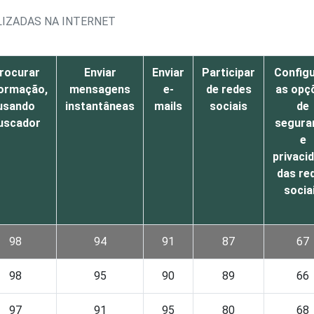
LIZADAS NA INTERNET
rocurar
Enviar
Enviar
Participar
Config
formação,
mensagens
e-
de redes
as opç
usando
instantâneas
mails
sociais
de
uscador
segura
e
privaci
das re
socia
98
94
91
87
67
98
95
90
89
66
97
91
95
80
68