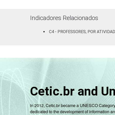
Mais de 3
até 5 SM
Indicadores Relacionados
Mais de 5
C4 - PROFESSORES, POR ATIVIDA
SM
REGIÃO
Norte
Centro-
Oeste
Nordeste
Cetic.br and U
Sudeste
Sul
In 2012, Cetic.br became a UNESCO Category 2 C
dedicated to the development of information a