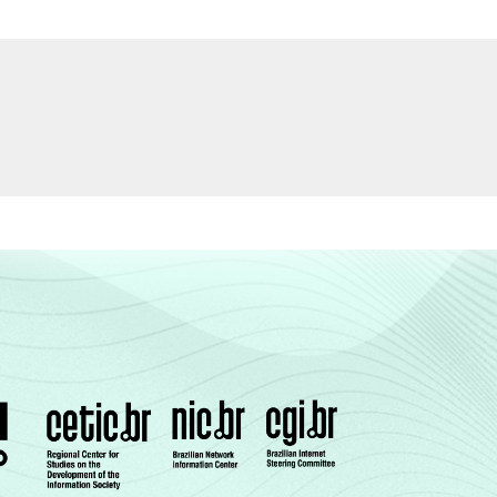
55
44
43
40
54
42
43
35
47
29
29
37
57
43
39
45
51
37
36
46
56
43
43
34
49
40
34
35