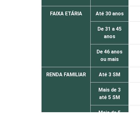
FAIXA ETÁRIA
Até 30 anos
De 31 a 45
anos
De 46 anos
ou mais
RENDA FAMILIAR
Até 3 SM
Mais de 3
até 5 SM
Mais de 5
SM
RENDA PESSOAL
Até 3 SM