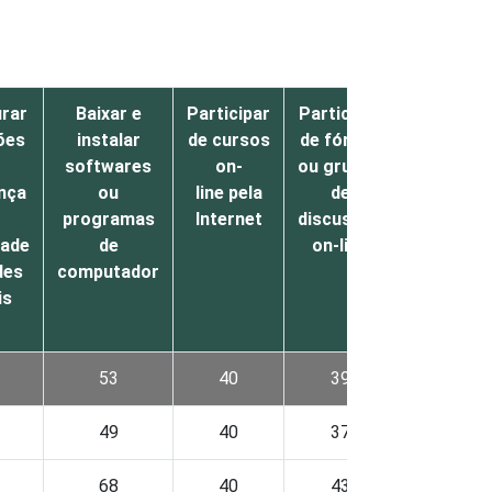
urar
Baixar e
Participar
Participar
Postar
ões
instalar
de cursos
de fóruns
filmes
softwares
on-
ou grupos
ou
nça
ou
line pela
de
vídeos
programas
Internet
discussão
pela
dade
de
on-line
Internet
des
computador
is
53
40
39
38
49
40
37
39
68
40
43
35