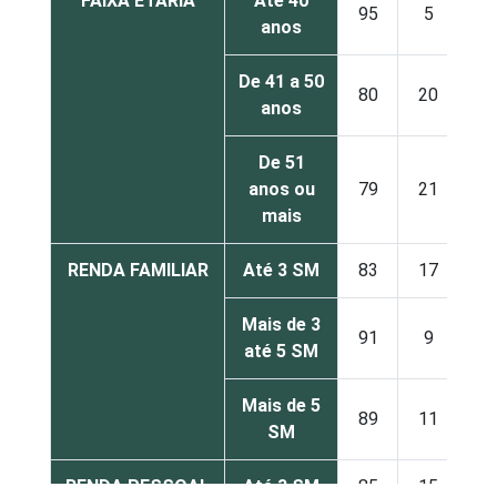
FAIXA ETÁRIA
Até 40
95
5
-
anos
De 41 a 50
80
20
-
anos
De 51
anos ou
79
21
-
mais
RENDA FAMILIAR
Até 3 SM
83
17
-
Mais de 3
91
9
-
até 5 SM
Mais de 5
89
11
-
SM
RENDA PESSOAL
Até 3 SM
85
15
-