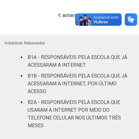
Mais de 3
anterior
próxima
91
9
-
até 5 SM
Mais de 5
84
15
-
SM
Indicadores Relacionados
B1A - RESPONSÁVEIS PELA ESCOLA QUE JÁ
REGIÃO
Norte
88
12
-
ACESSARAM A INTERNET
Centro-
B1B - RESPONSÁVEIS PELA ESCOLA QUE JÁ
88
11
-
Oeste
ACESSARAM A INTERNET, POR ÚLTIMO
ACESSO
Nordeste
87
13
-
B2A - RESPONSÁVEIS PELA ESCOLA QUE
USARAM A INTERNET POR MEIO DO
Sudeste
93
7
-
TELEFONE CELULAR NOS ÚLTIMOS TRÊS
MESES
Sul
86
14
-