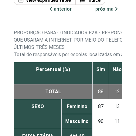
View expanded table
Índice
anterior
próxima
PROPORÇÃO PARA O INDICADOR B2A - RESPONSÁVEI
QUE USARAM A INTERNET POR MEIO DO TELEFONE C
ÚLTIMOS TRÊS MESES
Total de responsáveis por escolas localizadas em áreas r
Percentual (%)
Sim
Não
N
sa
TOTAL
88
12
-
SEXO
Feminino
87
13
-
Masculino
90
11
-