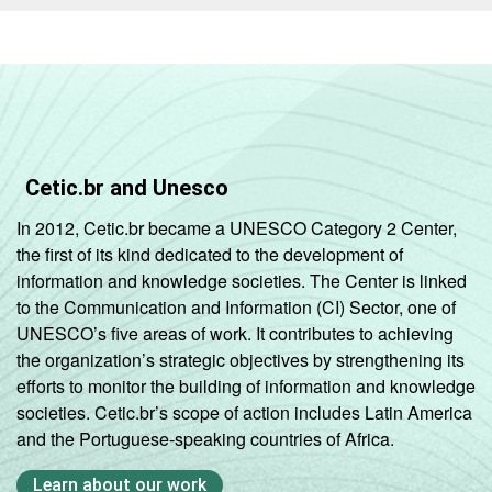
DEPENDÊNCIA
Pública
87
13
-
ADMINISTRATIVA
Municipal
Pública
94
6
-
Estadual
Total -
88
12
-
Cetic.br and Unesco
Públicas
In 2012, Cetic.br became a UNESCO Category 2 Center,
Particular
95
6
-
the first of its kind dedicated to the development of
information and knowledge societies. The Center is linked
to the Communication and Information (CI) Sector, one of
Fonte: CGI.br/NIC.br, Centro Regional de
UNESCO’s five areas of work. It contributes to achieving
Estudos para o Desenvolvimento da
the organization’s strategic objectives by strengthening its
Sociedade da Informação (Cetic.br),
efforts to monitor the building of information and knowledge
Pesquisa sobre o uso das tecnologias de
societies. Cetic.br’s scope of action includes Latin America
informação e comunicação nas escolas
and the Portuguese-speaking countries of Africa.
brasileiras - TIC Educação 2017.
Learn about our work